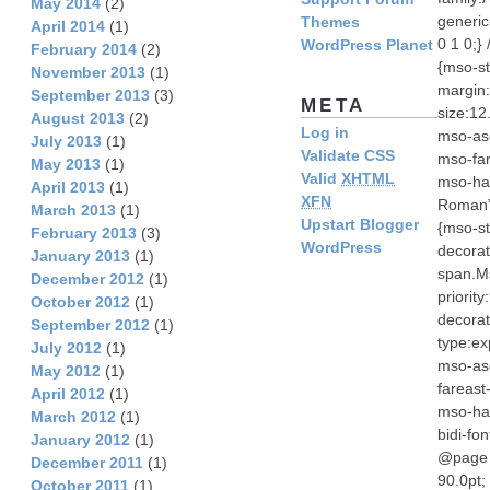
May 2014
(2)
generic
Themes
April 2014
(1)
0 1 0;}
WordPress Planet
February 2014
(2)
{mso-st
November 2013
(1)
margin:
September 2013
(3)
META
size:12
August 2013
(2)
Log in
mso-asc
July 2013
(1)
Validate CSS
mso-far
May 2013
(1)
Valid
XHTML
mso-han
April 2013
(1)
XFN
Roman”;
March 2013
(1)
Upstart Blogger
{mso-st
February 2013
(3)
WordPress
decorati
January 2013
(1)
span.Ms
December 2012
(1)
priorit
October 2012
(1)
decorat
September 2012
(1)
type:ex
July 2012
(1)
mso-asc
May 2012
(1)
fareast
April 2012
(1)
mso-han
March 2012
(1)
bidi-fo
January 2012
(1)
@page W
December 2011
(1)
90.0pt;
October 2011
(1)