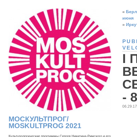
«
Берл
июня
»
Ирку
PUB
VEL
I
В
С
- 
06.29.1
МОСКУЛЬТПРОГ/
MOSKULTPROG 2021
Культурологические программы Сергея Никитина-Римского и его