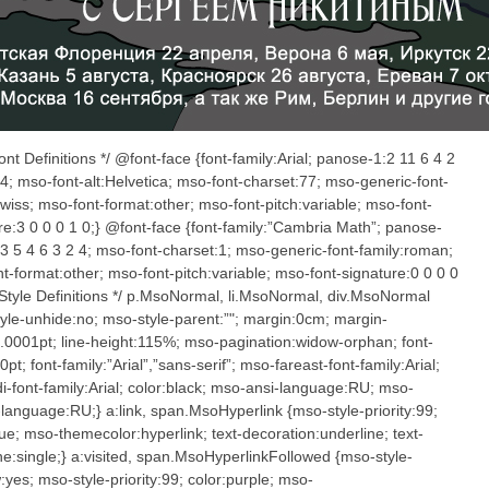
Font Definitions */ @font-face {font-family:Arial; panose-1:2 11 6 4 2
 4; mso-font-alt:Helvetica; mso-font-charset:77; mso-generic-font-
swiss; mso-font-format:other; mso-font-pitch:variable; mso-font-
re:3 0 0 0 1 0;} @font-face {font-family:”Cambria Math”; panose-
 3 5 4 6 3 2 4; mso-font-charset:1; mso-generic-font-family:roman;
t-format:other; mso-font-pitch:variable; mso-font-signature:0 0 0 0
* Style Definitions */ p.MsoNormal, li.MsoNormal, div.MsoNormal
yle-unhide:no; mso-style-parent:”"; margin:0cm; margin-
.0001pt; line-height:115%; mso-pagination:widow-orphan; font-
0pt; font-family:”Arial”,”sans-serif”; mso-fareast-font-family:Arial;
i-font-family:Arial; color:black; mso-ansi-language:RU; mso-
-language:RU;} a:link, span.MsoHyperlink {mso-style-priority:99;
lue; mso-themecolor:hyperlink; text-decoration:underline; text-
ne:single;} a:visited, span.MsoHyperlinkFollowed {mso-style-
yes; mso-style-priority:99; color:purple; mso-