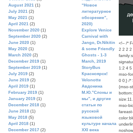
August 2021
(1)
“Новое
July 2021
(2)
литературное
May 2021
(1)
обозрение”,
April 2021
(2)
2020)
November 2020
(1)
Explore Venice
September 2020
(2)
Carnival with
June 2020
(1)
Jango, Dr.Nikitin
<!– /* 
May 2020
(1)
& some Friendly
2 2 2 2
March 2020
(2)
Ghosts - 1-3
family:
December 2019
(1)
March, 2019
signatu
September 2019
(1)
StoryBus
1:2 4 5
July 2019
(2)
Красноярск!
mso-fon
June 2019
(2)
Velonotte
0 0;} /
April 2019
(1)
Авдонина
{mso-st
February 2019
(1)
М.Ю.”Слоны и
bottom:
January 2019
(1)
мы”, и другие
size:11.
December 2018
(1)
статьи по
mso-bid
June 2018
(1)
русской
fareast
May 2018
(5)
языковой
color:b
April 2018
(1)
культуре начала
underli
December 2017
(2)
ХХI века
noshow: