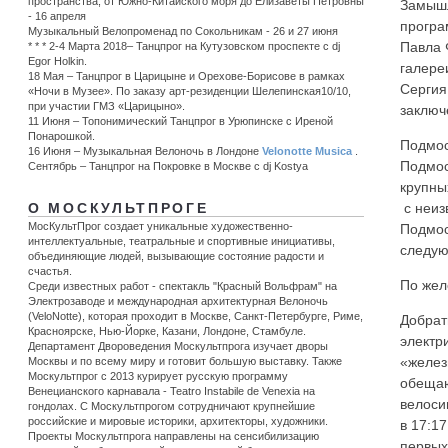
пространства, от Южно-Китайского моря до Елизаветы Петровны
Замышл
- 16 апреля
програ
Музыкальный Велопроменад по Сокольникам - 26 и 27 июня
Павла 
* * * 2-4 Марта 2018– Танцпрог на Кутузовском проспекте с dj
Egor Holkin.
галере
18 Мая – Танцпрог в Царицыне и Орехове-Борисове в рамках
Сергия
«Ночи в Музее». По заказу арт-резиденции Шелепинская10/10,
при участии ГМЗ «Царицыно».
заключ
11 Июня – Топонимический Танцпрог в Урюпинске c Иреной
Понарошкой.
Подмос
16 Июня – Музыкальная Велоночь в Лондоне
Velonotte Musica
.
Подмос
Сентябрь – Танцпрог на Покровке в Москве с dj Kostya
крупны
с неиз
О МОСКУЛЬТПРОГЕ
МосКультПрог создает уникальные художественно-
Подмос
интеллектуальные, театральные и спортивные инициативы,
следую
объединяющие людей, вызывающие состояние радости и
счастья.
По жел
Среди известных работ - спектакль "Красный Вольфрам" на
Электрозаводе и международная архитектурная Велоночь
(VeloNotte), которая проходит в Москве, Санкт-Петербурге, Риме,
Добрат
Красноярске, Нью-Йорке, Казани, Лондоне, Стамбуле.
электр
Департамент Двороведения Москультпрога изучает дворы
«желез
Москвы и по всему миру и готовит большую выставку. Также
Москультпрог с 2013 курирует русскую программу
обещаю
Венецианского карнавала - Teatro Instabile de Venexia на
велоси
гондолах. С Москультпрогом сотрудничают крупнейшие
российские и мировые историки, архитекторы, художники.
в 17:17
Проекты Москультпрога направлены на сенсибилизацию
первы