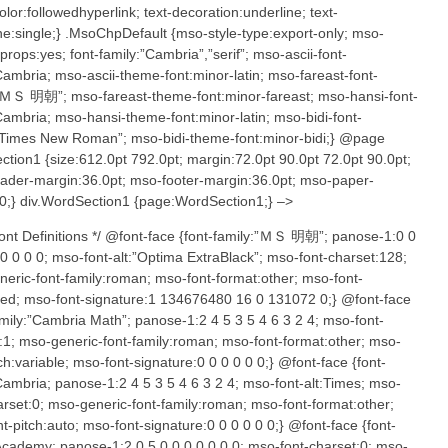
lor:followedhyperlink; text-decoration:underline; text-
ne:single;} .MsoChpDefault {mso-style-type:export-only; mso-
-props:yes; font-family:”Cambria”,”serif”; mso-ascii-font-
Cambria; mso-ascii-theme-font:minor-latin; mso-fareast-font-
”ＭＳ 明朝”; mso-fareast-theme-font:minor-fareast; mso-hansi-font-
Cambria; mso-hansi-theme-font:minor-latin; mso-bidi-font-
”Times New Roman”; mso-bidi-theme-font:minor-bidi;} @page
tion1 {size:612.0pt 792.0pt; margin:72.0pt 90.0pt 72.0pt 90.0pt;
der-margin:36.0pt; mso-footer-margin:36.0pt; mso-paper-
0;} div.WordSection1 {page:WordSection1;} –>
Font Definitions */ @font-face {font-family:”ＭＳ 明朝”; panose-1:0 0
 0 0 0 0; mso-font-alt:”Optima ExtraBlack”; mso-font-charset:128;
eric-font-family:roman; mso-font-format:other; mso-font-
ixed; mso-font-signature:1 134676480 16 0 131072 0;} @font-face
amily:”Cambria Math”; panose-1:2 4 5 3 5 4 6 3 2 4; mso-font-
:1; mso-generic-font-family:roman; mso-font-format:other; mso-
tch:variable; mso-font-signature:0 0 0 0 0 0;} @font-face {font-
Cambria; panose-1:2 4 5 3 5 4 6 3 2 4; mso-font-alt:Times; mso-
arset:0; mso-generic-font-family:roman; mso-font-format:other;
t-pitch:auto; mso-font-signature:0 0 0 0 0 0;} @font-face {font-
Academy; panose-1:2 0 5 0 0 0 0 0 0 0; mso-font-charset:0; mso-