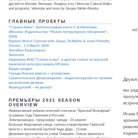
друзей по Москве, Венеции, Лондону и ко./ Moscow Cultural Walks
and programs, Velonotte and more by Sergey Nikitin-Rimsky
ГЛАВНЫЕ ПРОЕКТЫ
“Страна Имен”. Библиография книги С.А.Никитина
ей
(Москва: Издательство “Новое литературное обозрение”,
2020)
Explore Venice Carnival with Jango, Dr.Nikitin & some Friendly
Ghosts - 1-3 March, 2019
StoryBus Красноярск!
Velonotte
Авдонина М.Ю.”Слоны и мы”, и другие статьи по русской
языковой культуре начала ХХI века
Видео-раздел
Города Италии вместе с экспертами
Сравнительное Двороведение - видеоэкскурсии по лучшим
Друзья
московским дворам
Французский – на десерт!
мы рад
прогул
ПРЕМЬЕРЫ 2021 SEASON
встреч
OVERVIEW
Иммерсивный урбанистический спектакль "Красный Вольфрам"
Исаак 
(в рамках Года Германии в России)
хроник
Электрозаводск: город вокруг завода - 24 апреля
Большая Квартирная улица: салоны и квартирники Тверской
револю
вместе с московской группой Хадн Дадн - 13 мая
подчин
Дворовая кругосветка по улице Покровке. Сквозь времена и