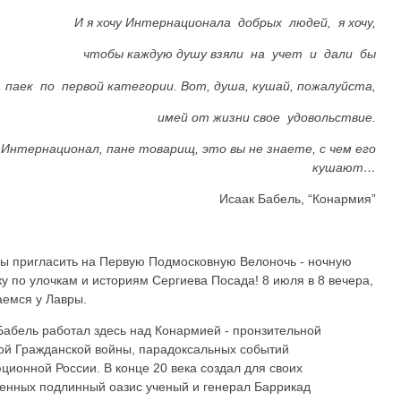
И я хочу Интернационала добрых людей, я хочу,
чтобы каждую душу взяли на учет и дали бы
 паек по первой категории. Вот, душа, кушай, пожалуйста,
имей от жизни свое удовольствие.
Интернационал, пане товарищ, это вы не знаете, с чем его
кушают…
Исаак Бабель, “Конармия”
,
ы пригласить на Первую Подмосковную Велоночь - ночную
ку по улочкам и историям Сергиева Посада! 8 июля в 8 вечера,
аемся у Лавры.
Бабель работал здесь над Конармией - пронзительной
ой Гражданской войны, парадоксальных событий
ционной России. В конце 20 века создал для своих
енных подлинный оазис ученый и генерал Баррикад