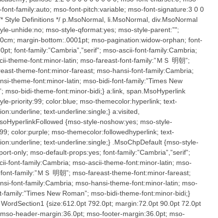
-font-family:auto; mso-font-pitch:variable; mso-font-signature:3 0 0
 /* Style Definitions */ p.MsoNormal, li.MsoNormal, div.MsoNormal
yle-unhide:no; mso-style-qformat:yes; mso-style-parent:”";
0cm; margin-bottom:.0001pt; mso-pagination:widow-orphan; font-
.0pt; font-family:”Cambria”,”serif”; mso-ascii-font-family:Cambria;
ii-theme-font:minor-latin; mso-fareast-font-family:”ＭＳ 明朝”;
east-theme-font:minor-fareast; mso-hansi-font-family:Cambria;
si-theme-font:minor-latin; mso-bidi-font-family:”Times New
 mso-bidi-theme-font:minor-bidi;} a:link, span.MsoHyperlink
yle-priority:99; color:blue; mso-themecolor:hyperlink; text-
on:underline; text-underline:single;} a:visited,
oHyperlinkFollowed {mso-style-noshow:yes; mso-style-
y:99; color:purple; mso-themecolor:followedhyperlink; text-
ion:underline; text-underline:single;} .MsoChpDefault {mso-style-
port-only; mso-default-props:yes; font-family:”Cambria”,”serif”;
ii-font-family:Cambria; mso-ascii-theme-font:minor-latin; mso-
-font-family:”ＭＳ 明朝”; mso-fareast-theme-font:minor-fareast;
si-font-family:Cambria; mso-hansi-theme-font:minor-latin; mso-
nt-family:”Times New Roman”; mso-bidi-theme-font:minor-bidi;}
ordSection1 {size:612.0pt 792.0pt; margin:72.0pt 90.0pt 72.0pt
 mso-header-margin:36.0pt; mso-footer-margin:36.0pt; mso-