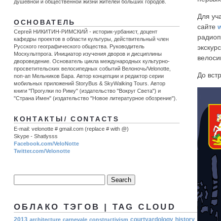
душевной и общественной жизни жителей больших городов.
Для уч
ОСНОВАТЕЛЬ
сайте
Сергей НИКИТИН-РИМСКИЙ - историк-урбанист, доцент
радиоп
кафедры проектов в области культуры, действительный член
Русского географического общества. Руководитель
экскур
Москультпрога. Инициатор изучения дворов и дисциплины
велосип
двороведение. Основатель цикла международных культурно-
просветительских велосипедных событий Велоночь/Velonotte,
До вст
поп-ап Мельников Бара. Автор концепции и редактор серии
мобильных приложений StoryBus & SkyWalking Tours. Автор
книги "Прогулки по Риму" (издательство "Вокруг Света") и
"Страна Имен" (издательство "Новое литературное обозрение").
КОНТАКТЫ/ CONTACTS
E-mail: velonotte # gmail.com (replace # with @)
Skype - Shatlysss
Facebook.com/VeloNotte
Twitter.com/Velonotte
ОБЛАКО ТЭГОВ | TAG CLOUD
2013
courtyardology
history
architecture
carnevale
constructivism