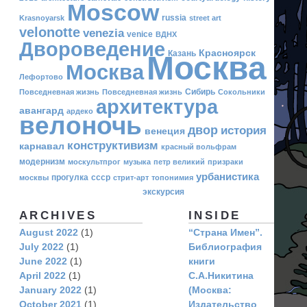
Moscow
russia
Krasnoyarsk
street art
velonotte
venezia
venice
ВДНХ
Двороведение
Красноярск
Казань
Москва
Москва
Лефортово
Сибирь
Повседневная жизнь
Повседневная жизнь
Сокольники
архитектура
авангард
ардеко
велоночь
двор
история
венеция
конструктивизм
карнавал
красный вольфрам
модернизм
москультпрог
музыка
петр великий
призраки
урбанистика
прогулка
ссср
москвы
стрит-арт
топонимия
экскурсия
ARCHIVES
INSIDE
August 2022
(1)
“Страна Имен”.
July 2022
(1)
Библиография
June 2022
(1)
книги
April 2022
(1)
С.А.Никитина
January 2022
(1)
(Москва:
October 2021
(1)
Издательство