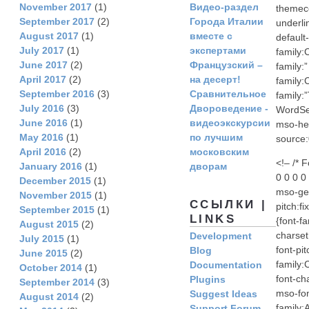
November 2017
(1)
Видео-раздел
themeco
September 2017
(2)
Города Италии
underli
August 2017
(1)
вместе с
default
July 2017
(1)
экспертами
family:
June 2017
(2)
Французский –
family:
April 2017
(2)
на десерт!
family:
September 2016
(3)
Сравнительное
family:
July 2016
(3)
Двороведение -
WordSec
June 2016
(1)
видеоэкскурсии
mso-hea
May 2016
(1)
по лучшим
source:
April 2016
(2)
московским
<!– /* 
January 2016
(1)
дворам
0 0 0 0
December 2015
(1)
mso-gen
November 2015
(1)
ССЫЛКИ |
pitch:f
September 2015
(1)
LINKS
{font-f
August 2015
(2)
charset
Development
July 2015
(1)
font-pi
Blog
June 2015
(2)
family:
Documentation
October 2014
(1)
font-ch
Plugins
September 2014
(3)
mso-fon
Suggest Ideas
August 2014
(2)
family:
Support Forum