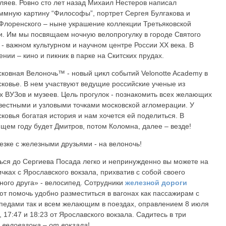
яев. Ровно сто лет назад Михаил Нестеров написал
ммную картину “Философы”, портрет Сергея Булгакова и
Флоренского – ныне украшение коллекции Третьяковской
и. Им мы посвящаем ночную велопрогулку в городе Святого
 - важном культурном и научном центре России ХХ века. В
ении – кино и пикник в парке на Скитских прудах.
ковная Велоночь™ - новый цикл событий Velonotte Academy в
ковье. В нем участвуют ведущие российские ученые из
х ВУЗов и музеев. Цель прогулок - познакомить всех желающих
вестными и узловыми точками московской агломерации. У
ковья богатая история и нам хочется ей поделиться. В
щем году будет Дмитров, потом Коломна, далее – везде!
езке с железными друзьями - на велоночь!
ься до Сергиева Посада легко и непринужденно вы можете на
ичках с Ярославского вокзала, прихватив с собой своего
ного друга» - велосипед. Сотрудники
железной дороги
т помочь удобно разместиться в вагонах как пассажирам с
педами так и всем желающим в поездах, оправлением 8 июля
, 17:47 и 18:23 от Ярославского вокзала. Садитесь в три
х
веловагона – от вокзала
!