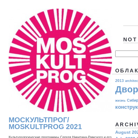
NOT
ОБЛАК
2013
architec
Двор
Сиби
жизнь
констру
МОСКУЛЬТПРОГ/
ARCHI
MOSKULTPROG 2021
August 20
Культурологические программы Сергея Никитина-Римского и его