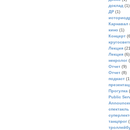
доклад
(1)
ДР
(1)
историод
Карнавал
кино
(1)
Концерт
(6
кругосвет
Лекция
(21
Лекция
(6)
некролог
(
Отчет
(9)
Отчет
(8)
подкаст
(1
презентац
Прогулка
(
Рublic Ser
Announce
спектакль
суперлек
танцпрог
(
троллейбу