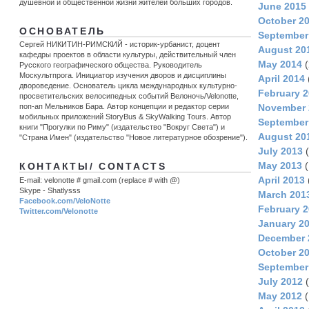
душевной и общественной жизни жителей больших городов.
June 2015
October 2
ОСНОВАТЕЛЬ
September
Сергей НИКИТИН-РИМСКИЙ - историк-урбанист, доцент
August 20
кафедры проектов в области культуры, действительный член
May 2014
(
Русского географического общества. Руководитель
Москультпрога. Инициатор изучения дворов и дисциплины
April 2014
двороведение. Основатель цикла международных культурно-
February 
просветительских велосипедных событий Велоночь/Velonotte,
поп-ап Мельников Бара. Автор концепции и редактор серии
November 
мобильных приложений StoryBus & SkyWalking Tours. Автор
September
книги "Прогулки по Риму" (издательство "Вокруг Света") и
August 20
"Страна Имен" (издательство "Новое литературное обозрение").
July 2013
(
May 2013
(
КОНТАКТЫ/ CONTACTS
April 2013
E-mail: velonotte # gmail.com (replace # with @)
Skype - Shatlysss
March 201
Facebook.com/VeloNotte
February 
Twitter.com/Velonotte
January 2
December 
October 2
September
July 2012
(
May 2012
(