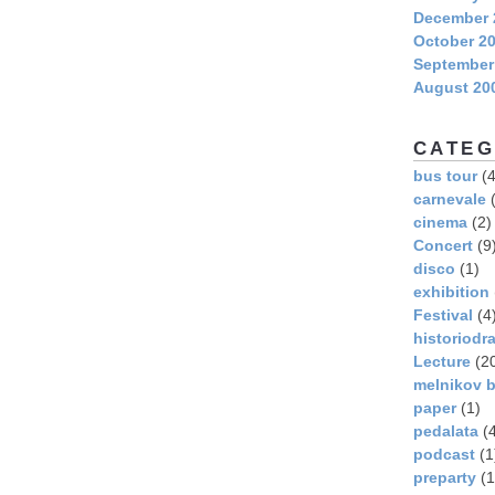
December 
October 2
September
August 20
CATEG
bus tour
(4
carnevale
(
cinema
(2)
Concert
(9
disco
(1)
exhibition
Festival
(4
historiodr
Lecture
(2
melnikov b
paper
(1)
pedalata
(4
podcast
(1
preparty
(1