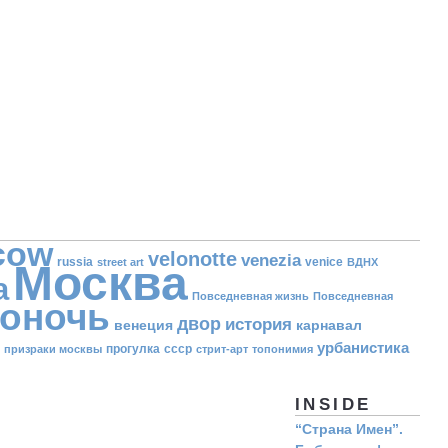
cow
velonotte
venezia
russia
venice
street art
ВДНХ
Москва
а
Повседневная жизнь
Повседневная
оночь
двор
история
венеция
карнавал
урбанистика
прогулка
ссср
призраки москвы
стрит-арт
топонимия
INSIDE
“Страна Имен”.