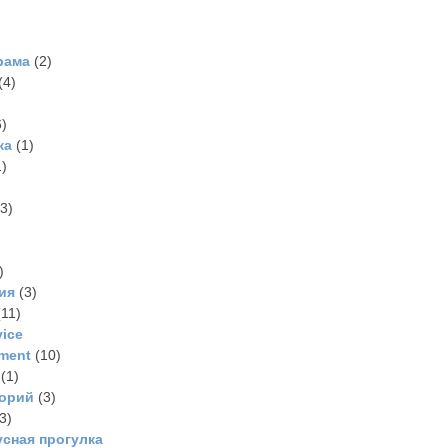
рама
(2)
(4)
)
ка
(1)
)
3)
)
ия
(3)
11)
vice
ment
(10)
(1)
торий
(3)
3)
сная прогулка