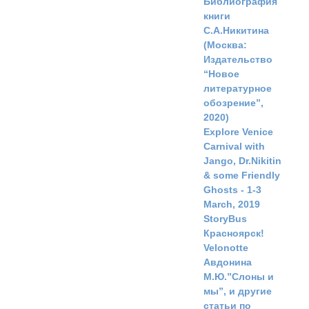
Библиография
книги
С.А.Никитина
(Москва:
Издательство
“Новое
литературное
обозрение”,
2020)
Explore Venice
Carnival with
Jango, Dr.Nikitin
& some Friendly
Ghosts - 1-3
March, 2019
StoryBus
Красноярск!
Velonotte
Авдонина
М.Ю.”Слоны и
мы”, и другие
статьи по