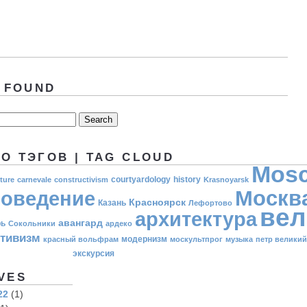
 FOUND
О ТЭГОВ | TAG CLOUD
Mos
courtyardology
history
ture
carnevale
constructivism
Krasnoyarsk
Москв
оведение
Красноярск
Казань
Лефортово
вел
архитектура
авангард
рь
Сокольники
ардеко
ктивизм
модернизм
красный вольфрам
москультпрог
музыка
петр великий
экскурсия
VES
22
(1)