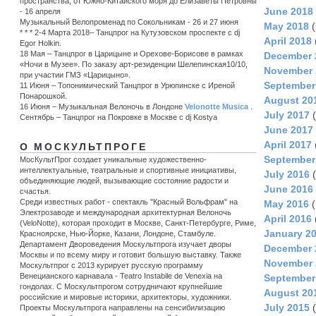
пространства, от Южно-Китайского моря до Елизаветы Петровны
June 2018
- 16 апреля
Музыкальный Велопроменад по Сокольникам - 26 и 27 июня
May 2018
(
* * * 2-4 Марта 2018– Танцпрог на Кутузовском проспекте с dj
April 2018
Egor Holkin.
18 Мая – Танцпрог в Царицыне и Орехове-Борисове в рамках
December 
«Ночи в Музее». По заказу арт-резиденции Шелепинская10/10,
November 
при участии ГМЗ «Царицыно».
September
11 Июня – Топонимический Танцпрог в Урюпинске c Иреной
Понарошкой.
August 20
16 Июня – Музыкальная Велоночь в Лондоне
Velonotte Musica
.
July 2017
(
Сентябрь – Танцпрог на Покровке в Москве с dj Kostya
June 2017
April 2017
О МОСКУЛЬТПРОГЕ
September
МосКультПрог создает уникальные художественно-
интеллектуальные, театральные и спортивные инициативы,
July 2016
(
объединяющие людей, вызывающие состояние радости и
June 2016
счастья.
Среди известных работ - спектакль "Красный Вольфрам" на
May 2016
(
Электрозаводе и международная архитектурная Велоночь
April 2016
(VeloNotte), которая проходит в Москве, Санкт-Петербурге, Риме,
January 2
Красноярске, Нью-Йорке, Казани, Лондоне, Стамбуле.
Департамент Двороведения Москультпрога изучает дворы
December 
Москвы и по всему миру и готовит большую выставку. Также
November 
Москультпрог с 2013 курирует русскую программу
Венецианского карнавала - Teatro Instabile de Venexia на
September
гондолах. С Москультпрогом сотрудничают крупнейшие
August 20
российские и мировые историки, архитекторы, художники.
July 2015
(
Проекты Москультпрога направлены на сенсибилизацию