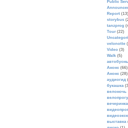
Public Ser
Announce
Report
(13
storybus
(
tanzprog
(
Tour
(22)
Uncategor
velonotte
(
Video
(3)
Walk
(5)
автобусн
Анонс
(66)
Анонс
(28)
аудиогид
букашка
(3
велоночь
велопрог
вечеринка
видеопро
видеоэкс
выставка
диско
(1)