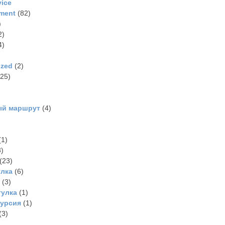
vice
ment
(82)
)
2)
4)
ized
(2)
25)
ый маршрут
(4)
(1)
)
(23)
улка
(6)
(3)
гулка
(1)
курсия
(1)
(3)