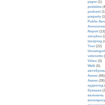
paper
(1)
pedalata
(4
podcast
(1
preparty
(1
Public Ser
Announce
Report
(13
storybus
(
tanzprog
(
Tour
(22)
Uncategor
velonotte
(
Video
(3)
Walk
(5)
автобусн
Анонс
(66)
Анонс
(28)
аудиогид
букашка
(3
велоночь
велопрог
вечеринка