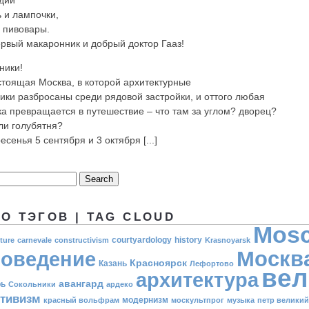
дий
 и лампочки,
 пивовары.
рвый макаронник и добрый доктор Гааз!
ники!
стоящая Москва, в которой архитектурные
ики разбросаны среди рядовой застройки, и оттого любая
ка превращается в путешествие – что там за углом? дворец?
ли голубятня?
есенья 5 сентября и 3 октября [...]
О ТЭГОВ | TAG CLOUD
Mos
courtyardology
history
ture
carnevale
constructivism
Krasnoyarsk
Москв
оведение
Красноярск
Казань
Лефортово
вел
архитектура
авангард
рь
Сокольники
ардеко
ктивизм
модернизм
красный вольфрам
москультпрог
музыка
петр великий