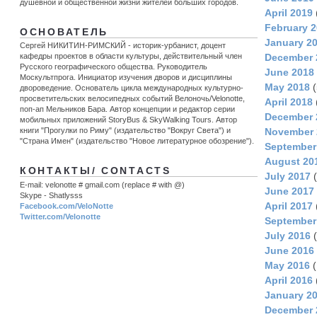
душевной и общественной жизни жителей больших городов.
April 2019
February 
ОСНОВАТЕЛЬ
January 2
Сергей НИКИТИН-РИМСКИЙ - историк-урбанист, доцент
December 
кафедры проектов в области культуры, действительный член
Русского географического общества. Руководитель
June 2018
Москультпрога. Инициатор изучения дворов и дисциплины
May 2018
(
двороведение. Основатель цикла международных культурно-
просветительских велосипедных событий Велоночь/Velonotte,
April 2018
поп-ап Мельников Бара. Автор концепции и редактор серии
December 
мобильных приложений StoryBus & SkyWalking Tours. Автор
November 
книги "Прогулки по Риму" (издательство "Вокруг Света") и
"Страна Имен" (издательство "Новое литературное обозрение").
September
August 20
КОНТАКТЫ/ CONTACTS
July 2017
(
E-mail: velonotte # gmail.com (replace # with @)
June 2017
Skype - Shatlysss
April 2017
Facebook.com/VeloNotte
Twitter.com/Velonotte
September
July 2016
(
June 2016
May 2016
(
April 2016
January 2
December 