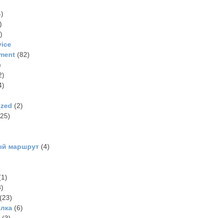
)
)
)
vice
ment
(82)
)
2)
4)
ized
(2)
25)
ый маршрут
(4)
(1)
)
(23)
улка
(6)
(3)