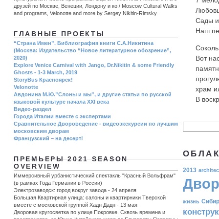
7 мело
друзей по Москве, Венеции, Лондону и ко./ Moscow Cultural Walks
Любовь
and programs, Velonotte and more by Sergey Nikitin-Rimsky
Сады и
Наш пе
ГЛАВНЫЕ ПРОЕКТЫ
“Страна Имен”. Библиография книги С.А.Никитина
Соколь
(Москва: Издательство “Новое литературное обозрение”,
Вот на
2020)
Explore Venice Carnival with Jango, Dr.Nikitin & some Friendly
памятн
Ghosts - 1-3 March, 2019
прогул
StoryBus Красноярск!
Velonotte
храм и
Авдонина М.Ю.”Слоны и мы”, и другие статьи по русской
В воскр
языковой культуре начала ХХI века
Видео-раздел
Города Италии вместе с экспертами
Сравнительное Двороведение - видеоэкскурсии по лучшим
московским дворам
Французский – на десерт!
ОБЛАК
ПРЕМЬЕРЫ 2021 SEASON
OVERVIEW
2013
architec
Иммерсивный урбанистический спектакль "Красный Вольфрам"
Двор
(в рамках Года Германии в России)
Электрозаводск: город вокруг завода - 24 апреля
Большая Квартирная улица: салоны и квартирники Тверской
Сиби
жизнь
вместе с московской группой Хадн Дадн - 13 мая
констру
Дворовая кругосветка по улице Покровке. Сквозь времена и