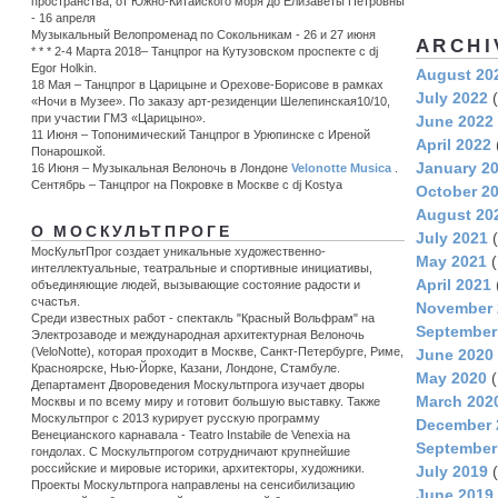
пространства, от Южно-Китайского моря до Елизаветы Петровны
- 16 апреля
Музыкальный Велопроменад по Сокольникам - 26 и 27 июня
ARCHI
* * * 2-4 Марта 2018– Танцпрог на Кутузовском проспекте с dj
Egor Holkin.
August 20
18 Мая – Танцпрог в Царицыне и Орехове-Борисове в рамках
July 2022
(
«Ночи в Музее». По заказу арт-резиденции Шелепинская10/10,
при участии ГМЗ «Царицыно».
June 2022
11 Июня – Топонимический Танцпрог в Урюпинске c Иреной
April 2022
Понарошкой.
January 2
16 Июня – Музыкальная Велоночь в Лондоне
Velonotte Musica
.
Сентябрь – Танцпрог на Покровке в Москве с dj Kostya
October 2
August 20
О МОСКУЛЬТПРОГЕ
July 2021
(
МосКультПрог создает уникальные художественно-
May 2021
(
интеллектуальные, театральные и спортивные инициативы,
April 2021
объединяющие людей, вызывающие состояние радости и
счастья.
November 
Среди известных работ - спектакль "Красный Вольфрам" на
September
Электрозаводе и международная архитектурная Велоночь
(VeloNotte), которая проходит в Москве, Санкт-Петербурге, Риме,
June 2020
Красноярске, Нью-Йорке, Казани, Лондоне, Стамбуле.
May 2020
(
Департамент Двороведения Москультпрога изучает дворы
March 202
Москвы и по всему миру и готовит большую выставку. Также
Москультпрог с 2013 курирует русскую программу
December 
Венецианского карнавала - Teatro Instabile de Venexia на
September
гондолах. С Москультпрогом сотрудничают крупнейшие
российские и мировые историки, архитекторы, художники.
July 2019
(
Проекты Москультпрога направлены на сенсибилизацию
June 2019