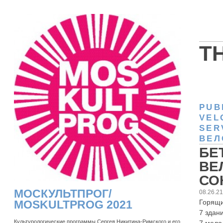
T
PUB
VEL
SER
ВЕЛ
БЕ
ВЕ
СОК
МОСКУЛЬТПРОГ/
08.26.2
Горящи
MOSKULTPROG 2021
7 здани
Культурологические программы Сергея Никитина-Римского и его