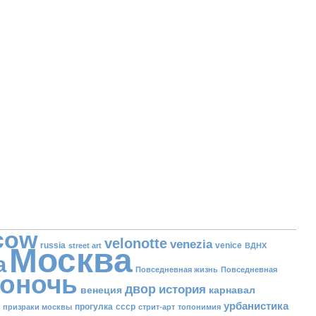
cow
velonotte
venezia
russia
venice
street art
ВДНХ
Москва
а
Повседневная жизнь
Повседневная
оночь
двор
история
венеция
карнавал
урбанистика
прогулка
ссср
призраки москвы
стрит-арт
топонимия