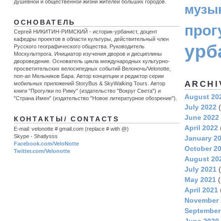
душевной и общественной жизни жителей больших городов.
музы
ОСНОВАТЕЛЬ
прог
Сергей НИКИТИН-РИМСКИЙ - историк-урбанист, доцент
кафедры проектов в области культуры, действительный член
урб
Русского географического общества. Руководитель
Москультпрога. Инициатор изучения дворов и дисциплины
двороведение. Основатель цикла международных культурно-
просветительских велосипедных событий Велоночь/Velonotte,
поп-ап Мельников Бара. Автор концепции и редактор серии
ARCHI
мобильных приложений StoryBus & SkyWalking Tours. Автор
книги "Прогулки по Риму" (издательство "Вокруг Света") и
August 20
"Страна Имен" (издательство "Новое литературное обозрение").
July 2022
(
June 2022
КОНТАКТЫ/ CONTACTS
April 2022
E-mail: velonotte # gmail.com (replace # with @)
Skype - Shatlysss
January 2
Facebook.com/VeloNotte
October 2
Twitter.com/Velonotte
August 20
July 2021
(
May 2021
(
April 2021
November 
September
June 2020