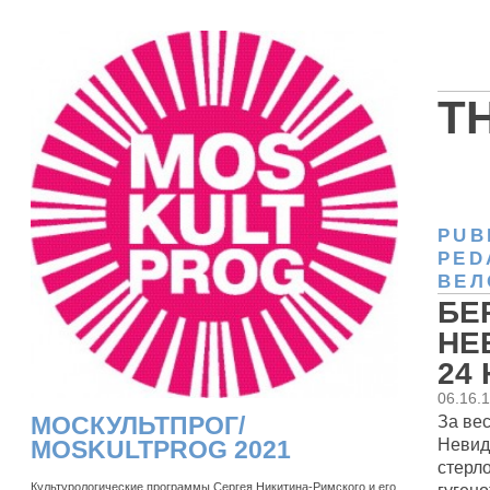
T
PUB
PED
ВЕЛ
БЕ
НЕ
24
06.16.
За ве
МОСКУЛЬТПРОГ/
Невид
MOSKULTPROG 2021
стерло
Культурологические программы Сергея Никитина-Римского и его