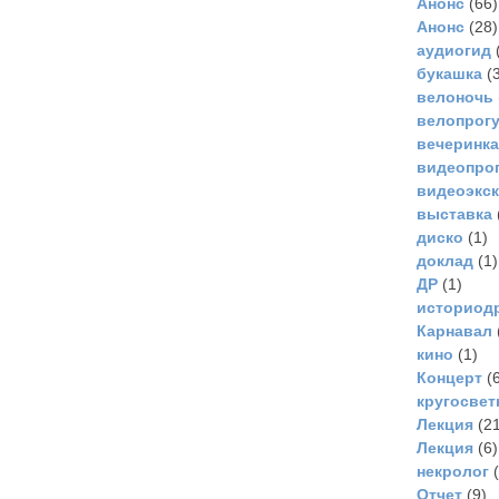
Анонс
(66)
Анонс
(28)
аудиогид
букашка
(3
велоночь
велопрог
вечеринка
видеопро
видеоэкс
выставка
диско
(1)
доклад
(1)
ДР
(1)
историод
Карнавал
кино
(1)
Концерт
(6
кругосвет
Лекция
(21
Лекция
(6)
некролог
(
Отчет
(9)