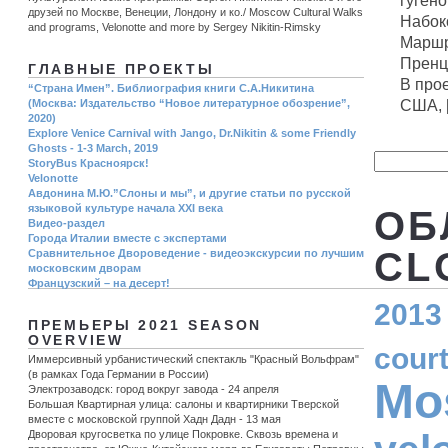
гуген
друзей по Москве, Венеции, Лондону и ко./ Moscow Cultural Walks
Набок
and programs, Velonotte and more by Sergey Nikitin-Rimsky
Маршр
Пренцл
ГЛАВНЫЕ ПРОЕКТЫ
В про
“Страна Имен”. Библиография книги С.А.Никитина
США, [.
(Москва: Издательство “Новое литературное обозрение”,
2020)
Explore Venice Carnival with Jango, Dr.Nikitin & some Friendly
Ghosts - 1-3 March, 2019
StoryBus Красноярск!
Velonotte
Авдонина М.Ю.”Слоны и мы”, и другие статьи по русской
языковой культуре начала ХХI века
ОБ
Видео-раздел
Города Италии вместе с экспертами
CL
Сравнительное Двороведение - видеоэкскурсии по лучшим
московским дворам
Французский – на десерт!
2013
ПРЕМЬЕРЫ 2021 SEASON
OVERVIEW
cour
Иммерсивный урбанистический спектакль "Красный Вольфрам"
(в рамках Года Германии в России)
Mo
Электрозаводск: город вокруг завода - 24 апреля
Большая Квартирная улица: салоны и квартирники Тверской
вместе с московской группой Хадн Дадн - 13 мая
Дворовая кругосветка по улице Покровке. Сквозь времена и