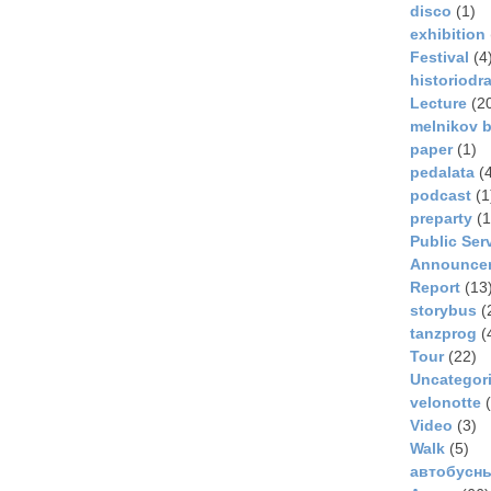
disco
(1)
exhibition
Festival
(4
historiodr
Lecture
(2
melnikov b
paper
(1)
pedalata
(4
podcast
(1
preparty
(1
Public Ser
Announce
Report
(13
storybus
(
tanzprog
(
Tour
(22)
Uncategor
velonotte
(
Video
(3)
Walk
(5)
автобусн