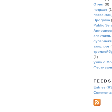
Отчет
(8)
подкаст
(1
презентац
Прогулка
(
Рublic Ser
Announce
спектакль
суперлек
танцпрог
(
троллейбу
(1)
ужин о Мо
Фестивал
FEEDS
Entries (R
Comments 