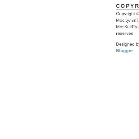
COPYR
Copyright 
МосКультП
MosKultProg
reserved.
Designed 
Blogger
.