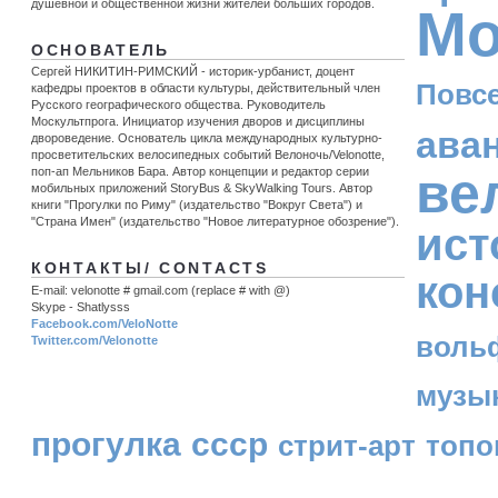
душевной и общественной жизни жителей больших городов.
Мо
ОСНОВАТЕЛЬ
Сергей НИКИТИН-РИМСКИЙ - историк-урбанист, доцент
Повс
кафедры проектов в области культуры, действительный член
Русского географического общества. Руководитель
Москультпрога. Инициатор изучения дворов и дисциплины
ава
двороведение. Основатель цикла международных культурно-
просветительских велосипедных событий Велоночь/Velonotte,
ве
поп-ап Мельников Бара. Автор концепции и редактор серии
мобильных приложений StoryBus & SkyWalking Tours. Автор
книги "Прогулки по Риму" (издательство "Вокруг Света") и
"Страна Имен" (издательство "Новое литературное обозрение").
ист
КОНТАКТЫ/ CONTACTS
кон
E-mail: velonotte # gmail.com (replace # with @)
Skype - Shatlysss
Facebook.com/VeloNotte
воль
Twitter.com/Velonotte
музы
прогулка
ссср
стрит-арт
топо