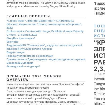
“Гидр
друзей по Москве, Венеции, Лондону и ко./ Moscow Cultural Walks
and programs, Velonotte and more by Sergey Nikitin-Rimsky
иссле
«водны
ГЛАВНЫЕ ПРОЕКТЫ
“Страна Имен”. Библиография книги С.А.Никитина
(Москва: Издательство “Новое литературное обозрение”,
TOU
2020)
РUB
Explore Venice Carnival with Jango, Dr.Nikitin & some Friendly
Ghosts - 1-3 March, 2019
ИСТ
StoryBus Красноярск!
“К
Velonotte
Авдонина М.Ю.”Слоны и мы”, и другие статьи по русской
ЭЛ
языковой культуре начала ХХI века
Видео-раздел
ИС
Города Италии вместе с экспертами
Сравнительное Двороведение - видеоэкскурсии по лучшим
РА
московским дворам
Французский – на десерт!
2,3
09.26.
ПРЕМЬЕРЫ 2021 SEASON
Introd
OVERVIEW
Tungst
Иммерсивный урбанистический спектакль "Красный Вольфрам"
(в рамках Года Германии в России)
the bl
Электрозаводск: город вокруг завода - 24 апреля
Rimsky
Большая Квартирная улица: салоны и квартирники Тверской
You ca
вместе с московской группой Хадн Дадн - 13 мая
Дворовая кругосветка по улице Покровке. Сквозь времена и
https: