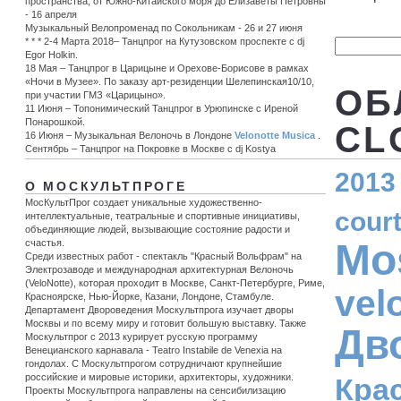
пространства, от Южно-Китайского моря до Елизаветы Петровны
- 16 апреля
Музыкальный Велопроменад по Сокольникам - 26 и 27 июня
* * * 2-4 Марта 2018– Танцпрог на Кутузовском проспекте с dj
Egor Holkin.
18 Мая – Танцпрог в Царицыне и Орехове-Борисове в рамках
«Ночи в Музее». По заказу арт-резиденции Шелепинская10/10,
ОБ
при участии ГМЗ «Царицыно».
11 Июня – Топонимический Танцпрог в Урюпинске c Иреной
Понарошкой.
CL
16 Июня – Музыкальная Велоночь в Лондоне
Velonotte Musica
.
Сентябрь – Танцпрог на Покровке в Москве с dj Kostya
2013
О МОСКУЛЬТПРОГЕ
МосКультПрог создает уникальные художественно-
cour
интеллектуальные, театральные и спортивные инициативы,
объединяющие людей, вызывающие состояние радости и
Mo
счастья.
Среди известных работ - спектакль "Красный Вольфрам" на
Электрозаводе и международная архитектурная Велоночь
(VeloNotte), которая проходит в Москве, Санкт-Петербурге, Риме,
vel
Красноярске, Нью-Йорке, Казани, Лондоне, Стамбуле.
Департамент Двороведения Москультпрога изучает дворы
Москвы и по всему миру и готовит большую выставку. Также
Дв
Москультпрог с 2013 курирует русскую программу
Венецианского карнавала - Teatro Instabile de Venexia на
гондолах. С Москультпрогом сотрудничают крупнейшие
российские и мировые историки, архитекторы, художники.
Кра
Проекты Москультпрога направлены на сенсибилизацию