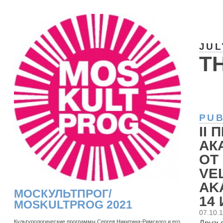
JUL
T
PUB
II
АК
ОТ
VE
AKA
МОСКУЛЬТПРОГ/
14
MOSKULTPROG 2021
07.10.
Культурологические программы Сергея Никитина-Римского и его