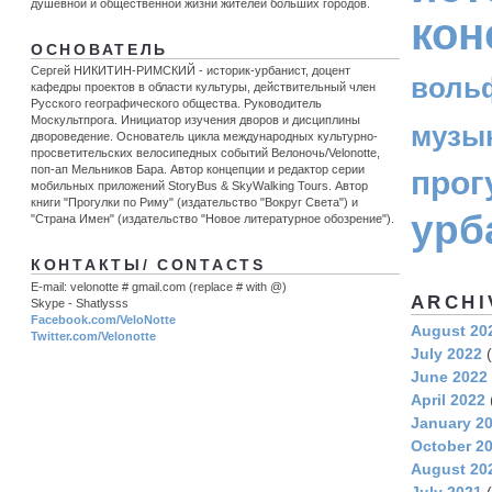
душевной и общественной жизни жителей больших городов.
кон
ОСНОВАТЕЛЬ
Сергей НИКИТИН-РИМСКИЙ - историк-урбанист, доцент
воль
кафедры проектов в области культуры, действительный член
Русского географического общества. Руководитель
Москультпрога. Инициатор изучения дворов и дисциплины
музы
двороведение. Основатель цикла международных культурно-
просветительских велосипедных событий Велоночь/Velonotte,
поп-ап Мельников Бара. Автор концепции и редактор серии
прог
мобильных приложений StoryBus & SkyWalking Tours. Автор
книги "Прогулки по Риму" (издательство "Вокруг Света") и
урб
"Страна Имен" (издательство "Новое литературное обозрение").
КОНТАКТЫ/ CONTACTS
E-mail: velonotte # gmail.com (replace # with @)
ARCHI
Skype - Shatlysss
Facebook.com/VeloNotte
August 20
Twitter.com/Velonotte
July 2022
(
June 2022
April 2022
January 2
October 2
August 20
July 2021
(