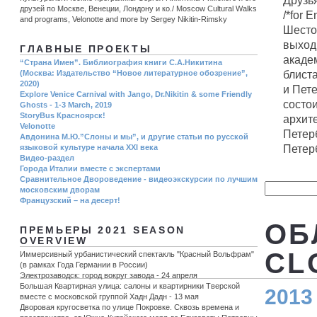
Друзья
друзей по Москве, Венеции, Лондону и ко./ Moscow Cultural Walks
/*for E
and programs, Velonotte and more by Sergey Nikitin-Rimsky
Шесто
выход
ГЛАВНЫЕ ПРОЕКТЫ
академ
“Страна Имен”. Библиография книги С.А.Никитина
блист
(Москва: Издательство “Новое литературное обозрение”,
2020)
и Пете
Explore Venice Carnival with Jango, Dr.Nikitin & some Friendly
состо
Ghosts - 1-3 March, 2019
StoryBus Красноярск!
архит
Velonotte
Петерб
Авдонина М.Ю.”Слоны и мы”, и другие статьи по русской
Петербу
языковой культуре начала ХХI века
Видео-раздел
Города Италии вместе с экспертами
Сравнительное Двороведение - видеоэкскурсии по лучшим
московским дворам
Французский – на десерт!
ОБ
ПРЕМЬЕРЫ 2021 SEASON
OVERVIEW
CL
Иммерсивный урбанистический спектакль "Красный Вольфрам"
(в рамках Года Германии в России)
Электрозаводск: город вокруг завода - 24 апреля
Большая Квартирная улица: салоны и квартирники Тверской
2013
вместе с московской группой Хадн Дадн - 13 мая
Дворовая кругосветка по улице Покровке. Сквозь времена и