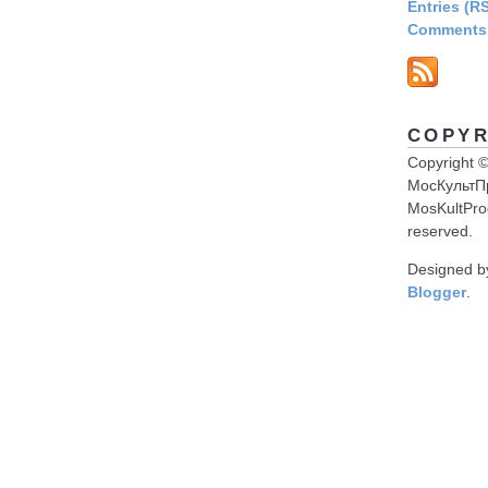
Entries (R
Comments 
COPYR
Copyright 
МосКультП
MosKultProg
reserved.
Designed 
Blogger
.