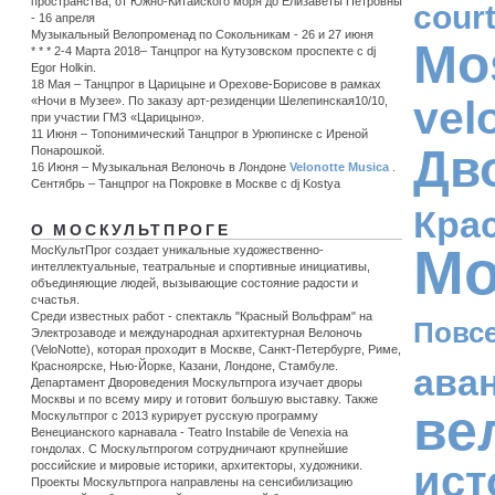
пространства, от Южно-Китайского моря до Елизаветы Петровны
cour
- 16 апреля
Музыкальный Велопроменад по Сокольникам - 26 и 27 июня
Mo
* * * 2-4 Марта 2018– Танцпрог на Кутузовском проспекте с dj
Egor Holkin.
18 Мая – Танцпрог в Царицыне и Орехове-Борисове в рамках
vel
«Ночи в Музее». По заказу арт-резиденции Шелепинская10/10,
при участии ГМЗ «Царицыно».
11 Июня – Топонимический Танцпрог в Урюпинске c Иреной
Дв
Понарошкой.
16 Июня – Музыкальная Велоночь в Лондоне
Velonotte Musica
.
Сентябрь – Танцпрог на Покровке в Москве с dj Kostya
Кра
О МОСКУЛЬТПРОГЕ
Мо
МосКультПрог создает уникальные художественно-
интеллектуальные, театральные и спортивные инициативы,
объединяющие людей, вызывающие состояние радости и
счастья.
Среди известных работ - спектакль "Красный Вольфрам" на
Повс
Электрозаводе и международная архитектурная Велоночь
(VeloNotte), которая проходит в Москве, Санкт-Петербурге, Риме,
Красноярске, Нью-Йорке, Казани, Лондоне, Стамбуле.
ава
Департамент Двороведения Москультпрога изучает дворы
Москвы и по всему миру и готовит большую выставку. Также
ве
Москультпрог с 2013 курирует русскую программу
Венецианского карнавала - Teatro Instabile de Venexia на
гондолах. С Москультпрогом сотрудничают крупнейшие
ист
российские и мировые историки, архитекторы, художники.
Проекты Москультпрога направлены на сенсибилизацию