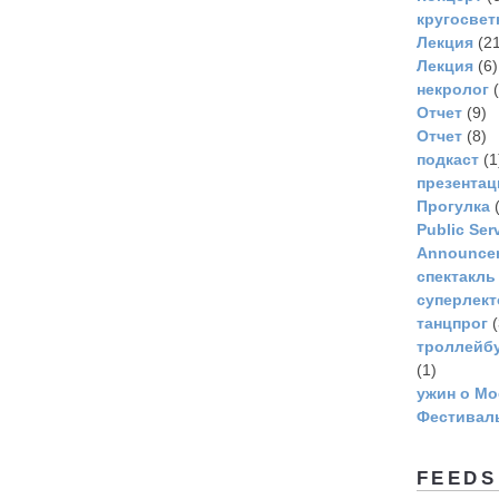
кругосвет
Лекция
(21
Лекция
(6)
некролог
(
Отчет
(9)
Отчет
(8)
подкаст
(1
презентац
Прогулка
(
Рublic Ser
Announce
спектакль
суперлек
танцпрог
(
троллейбу
(1)
ужин о Мо
Фестивал
FEEDS