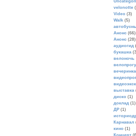
Uncategor
velonotte
(
Video
(3)
Walk
(5)
автобусн
Анонс
(66)
Анонс
(28)
аудиогид
букашка
(3
велоночь
велопрог
вечеринка
видеопро
видеоэкс
выставка
диско
(1)
доклад
(1)
ДР
(1)
историод
Карнавал
кино
(1)
Концерт
(6