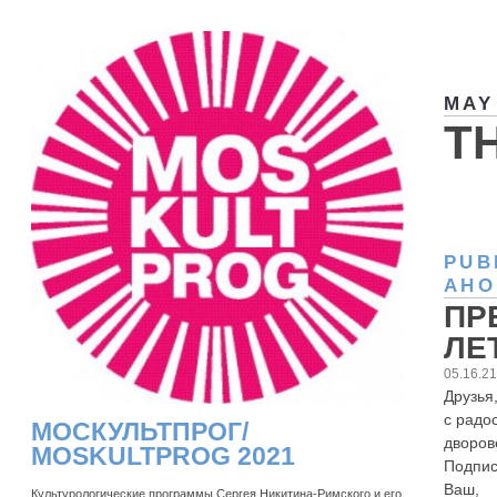
MAY
T
PUB
АНО
ПР
ЛЕ
05.16.2
Друзья,
с радо
МОСКУЛЬТПРОГ/
дворов
MOSKULTPROG 2021
Подпис
Ваш,
Культурологические программы Сергея Никитина-Римского и его