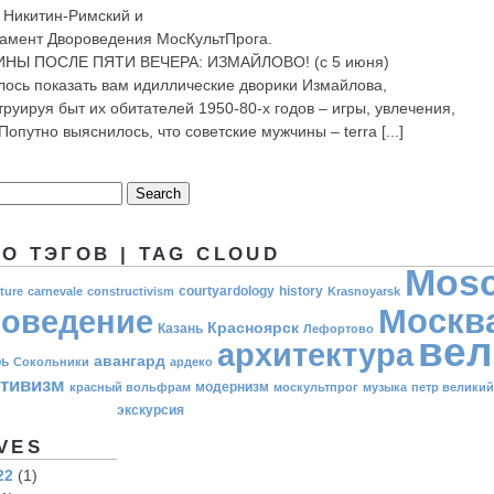
 Никитин-Римский и
амент Двороведения МосКультПрога.
НЫ ПОСЛЕ ПЯТИ ВЕЧЕРА: ИЗМАЙЛОВО! (с 5 июня)
лось показать вам идиллические дворики Измайлова,
труируя быт их обитателей 1950-80-х годов – игры, увлечения,
Попутно выяснилось, что советские мужчины – terra [...]
О ТЭГОВ | TAG CLOUD
Mos
courtyardology
history
ture
carnevale
constructivism
Krasnoyarsk
Москв
оведение
Красноярск
Казань
Лефортово
вел
архитектура
авангард
рь
Сокольники
ардеко
ктивизм
модернизм
красный вольфрам
москультпрог
музыка
петр великий
экскурсия
VES
22
(1)