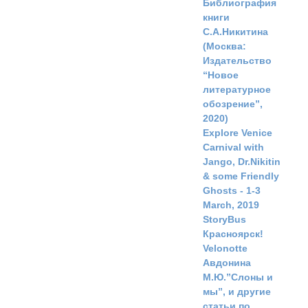
Библиография
книги
С.А.Никитина
(Москва:
Издательство
“Новое
литературное
обозрение”,
2020)
Explore Venice
Carnival with
Jango, Dr.Nikitin
& some Friendly
Ghosts - 1-3
March, 2019
StoryBus
Красноярск!
Velonotte
Авдонина
М.Ю.”Слоны и
мы”, и другие
статьи по