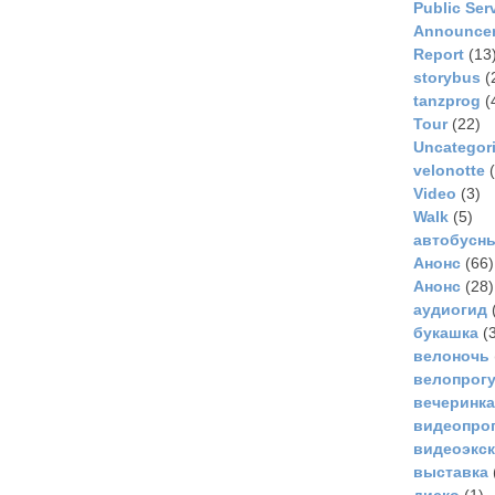
Public Ser
Announce
Report
(13
storybus
(
tanzprog
(
Tour
(22)
Uncategor
velonotte
(
Video
(3)
Walk
(5)
автобусн
Анонс
(66)
Анонс
(28)
аудиогид
букашка
(3
велоночь
велопрог
вечеринка
видеопро
видеоэкс
выставка
диско
(1)