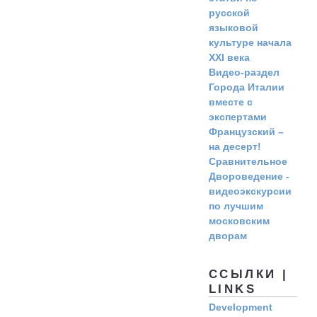
русской
языковой
культуре начала
ХХI века
Видео-раздел
Города Италии
вместе с
экспертами
Французский –
на десерт!
Сравнительное
Двороведение -
видеоэкскурсии
по лучшим
московским
дворам
ССЫЛКИ |
LINKS
Development