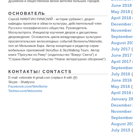
душевной и общественной жизни жителей больших городов.
June 2018
May 2018
(
ОСНОВАТЕЛЬ
April 2018
Сергей НИКИТИН-РИМСКИЙ - историк-урбанист, доцент
December 
кафедры проектов в области культуры, действительный член
Русского географического общества. Руководитель
November 
Москультпрога. Инициатор изучения дворов и дисциплины
September
двороведение. Основатель цикла международных культурно-
просветительских велосипедных событий Велоночь/Velonotte,
August 20
поп-ап Мельников Бара. Автор концепции и редактор серии
July 2017
(
мобильных приложений StoryBus & SkyWalking Tours. Автор
June 2017
книги "Прогулки по Риму" (издательство "Вокруг Света") и
"Страна Имен" (издательство "Новое литературное обозрение").
April 2017
September
КОНТАКТЫ/ CONTACTS
July 2016
(
E-mail: velonotte # gmail.com (replace # with @)
June 2016
Skype - Shatlysss
May 2016
(
Facebook.com/VeloNotte
Twitter.com/Velonotte
April 2016
January 2
December 
November 
September
August 20
July 2015
(