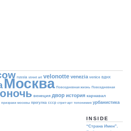
cow
velonotte
venezia
russia
venice
street art
ВДНХ
Москва
а
Повседневная жизнь
Повседневная
оночь
двор
история
венеция
карнавал
урбанистика
прогулка
ссср
призраки москвы
стрит-арт
топонимия
INSIDE
“Страна Имен”.