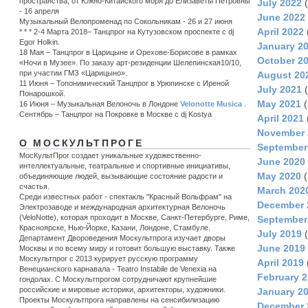
пространства, от Южно-Китайского моря до Елизаветы Петровны
July 2022
(
- 16 апреля
June 2022
Музыкальный Велопроменад по Сокольникам - 26 и 27 июня
April 2022
* * * 2-4 Марта 2018– Танцпрог на Кутузовском проспекте с dj
Egor Holkin.
January 2
18 Мая – Танцпрог в Царицыне и Орехове-Борисове в рамках
October 2
«Ночи в Музее». По заказу арт-резиденции Шелепинская10/10,
при участии ГМЗ «Царицыно».
August 20
11 Июня – Топонимический Танцпрог в Урюпинске c Иреной
July 2021
(
Понарошкой.
May 2021
(
16 Июня – Музыкальная Велоночь в Лондоне
Velonotte Musica
.
Сентябрь – Танцпрог на Покровке в Москве с dj Kostya
April 2021
November 
О МОСКУЛЬТПРОГЕ
September
МосКультПрог создает уникальные художественно-
June 2020
интеллектуальные, театральные и спортивные инициативы,
May 2020
(
объединяющие людей, вызывающие состояние радости и
счастья.
March 202
Среди известных работ - спектакль "Красный Вольфрам" на
December 
Электрозаводе и международная архитектурная Велоночь
(VeloNotte), которая проходит в Москве, Санкт-Петербурге, Риме,
September
Красноярске, Нью-Йорке, Казани, Лондоне, Стамбуле.
July 2019
(
Департамент Двороведения Москультпрога изучает дворы
June 2019
Москвы и по всему миру и готовит большую выставку. Также
Москультпрог с 2013 курирует русскую программу
April 2019
Венецианского карнавала - Teatro Instabile de Venexia на
February 
гондолах. С Москультпрогом сотрудничают крупнейшие
российские и мировые историки, архитекторы, художники.
January 2
Проекты Москультпрога направлены на сенсибилизацию
December 