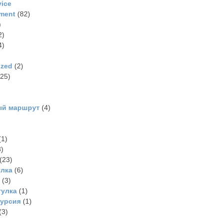
vice
ment
(82)
)
2)
4)
ized
(2)
25)
ый маршрут
(4)
(1)
)
(23)
улка
(6)
(3)
гулка
(1)
курсия
(1)
(3)