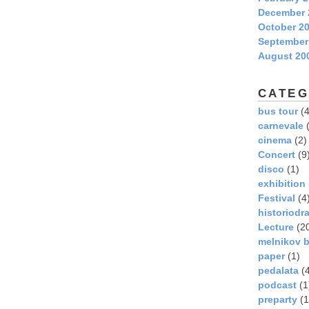
December 
October 2
September
August 20
CATEG
bus tour
(4
carnevale
(
cinema
(2)
Concert
(9
disco
(1)
exhibition
Festival
(4
historiodr
Lecture
(2
melnikov b
paper
(1)
pedalata
(4
podcast
(1
preparty
(1