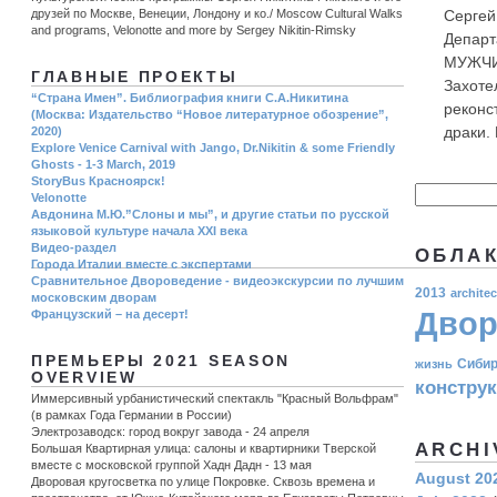
друзей по Москве, Венеции, Лондону и ко./ Moscow Cultural Walks
Сергей
and programs, Velonotte and more by Sergey Nikitin-Rimsky
Департ
МУЖЧИ
ГЛАВНЫЕ ПРОЕКТЫ
Захоте
“Страна Имен”. Библиография книги С.А.Никитина
реконс
(Москва: Издательство “Новое литературное обозрение”,
драки. 
2020)
Explore Venice Carnival with Jango, Dr.Nikitin & some Friendly
Ghosts - 1-3 March, 2019
StoryBus Красноярск!
Velonotte
Авдонина М.Ю.”Слоны и мы”, и другие статьи по русской
языковой культуре начала ХХI века
Видео-раздел
ОБЛАК
Города Италии вместе с экспертами
Сравнительное Двороведение - видеоэкскурсии по лучшим
2013
architec
московским дворам
Двор
Французский – на десерт!
ПРЕМЬЕРЫ 2021 SEASON
Сиби
жизнь
OVERVIEW
констру
Иммерсивный урбанистический спектакль "Красный Вольфрам"
(в рамках Года Германии в России)
Электрозаводск: город вокруг завода - 24 апреля
ARCHI
Большая Квартирная улица: салоны и квартирники Тверской
вместе с московской группой Хадн Дадн - 13 мая
August 20
Дворовая кругосветка по улице Покровке. Сквозь времена и