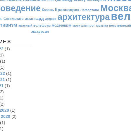
Москв
оведение
Красноярск
Казань
Лефортово
вел
архитектура
авангард
рь
Сокольники
ардеко
ктивизм
модернизм
красный вольфрам
москультпрог
музыка
петр великий
экскурсия
VES
22
(1)
1)
(1)
(1)
022
(1)
021
(1)
21
(1)
2)
1)
(2)
2020
(1)
 2020
(2)
(1)
1)