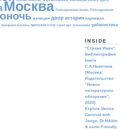
Москва
а
Повседневная жизнь
Повседневная
оночь
двор
история
венеция
карнавал
урбанистика
прогулка
ссср
призраки москвы
стрит-арт
топонимия
INSIDE
“Страна Имен”.
Библиография
книги
С.А.Никитина
(Москва:
Издательство
“Новое
литературное
обозрение”,
2020)
Explore Venice
Carnival with
Jango, Dr.Nikitin
& some Friendly