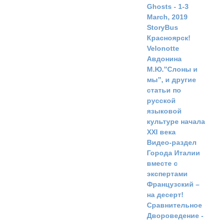
Ghosts - 1-3
March, 2019
StoryBus
Красноярск!
Velonotte
Авдонина
М.Ю.”Слоны и
мы”, и другие
статьи по
русской
языковой
культуре начала
ХХI века
Видео-раздел
Города Италии
вместе с
экспертами
Французский –
на десерт!
Сравнительное
Двороведение -