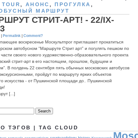
 TOUR
,
АНОНС
,
ПРОГУЛКА
,
ОБУСНЫЙ МАРШРУТ
ШРУТ СТРИТ-АРТ! - 22/IX-
3
3
|
Permalink
|
Comment?
упающее воскресенье Москультпрог приглашает прокатиться
орском автобусном “Маршруте Стрит арт” и погулять пешком по
 части своего нового художественно-образовательного проекта
вский стрит-арт в его настоящем, прошлом, будущем и
м”. В полдень 22 сентября пять обычных московских автобусов
 экскурсионными, пройдут по маршруту ярких объектов
го искусства - от Пушкинской площади до.. Пушкинской
и!
ут [...]
О ТЭГОВ | TAG CLOUD
Mos
courtyardology
history
ture
carnevale
constructivism
Krasnoyarsk