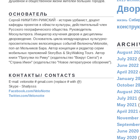
душевной и общественной жизни жителей больших городов.
Двор
ОСНОВАТЕЛЬ
Сиби
жизнь
Сергей НИКИТИН-РИМСКИЙ - историк-урбанист, доцент
кафедры проектов в области культуры, действительный член
констру
Русского географического общества. Руководитель
Москультпрога. Инициатор изучения дворов и дисциплины
двороведение. Основатель цикла международных культурно-
ARCHI
просветительских велосипедных событий Велоночь/Velonotte,
поп-ап Мельников Бара. Автор концепции и редактор серии
August 20
мобильных приложений StoryBus & SkyWalking Tours. Автор
книги "Прогулки по Риму" (издательство "Вокруг Света") и
July 2022
(
"Страна Имен" (издательство "Новое литературное обозрение").
June 2022
April 2022
КОНТАКТЫ/ CONTACTS
January 2
E-mail: velonotte # gmail.com (replace # with @)
October 2
Skype - Shatlysss
Facebook.com/VeloNotte
August 20
Twitter.com/Velonotte
July 2021
(
May 2021
(
April 2021
November 
September
June 2020
May 2020
(