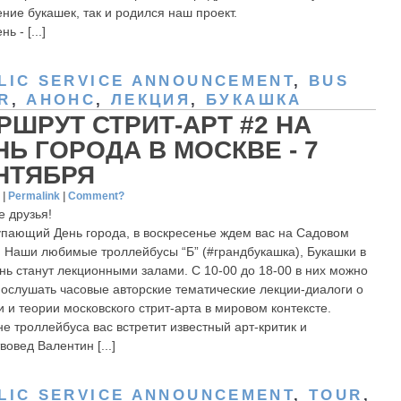
ние букашек, так и родился наш проект.
ь - [...]
LIC SERVICE ANNOUNCEMENT
,
BUS
R
,
АНОНС
,
ЛЕКЦИЯ
,
БУКАШКА
РШРУТ СТРИТ-АРТ #2 НА
НЬ ГОРОДА В МОСКВЕ - 7
НТЯБРЯ
4
|
Permalink
|
Comment?
е друзья!
упающий День города, в воскресенье ждем вас на Садовом
. Наши любимые троллейбусы “Б” (#грандбукашка), Букашки в
ень станут лекционными залами. С 10-00 до 18-00 в них можно
послушать часовые авторские тематические лекции-диалоги о
и и теории московского стрит-арта в мировом контексте.
не троллейбуса вас встретит известный арт-критик и
вовед Валентин [...]
LIC SERVICE ANNOUNCEMENT
,
TOUR
,