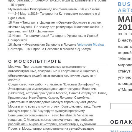
пространства, от Южно-Китайского моря до Елизаветы Петровны
BUS
- 16 апреля
Музыкальный Велопроменад по Сокольникам - 26 и 27 июня
АВТ
* * * 2-4 Марта 2018– Танцпрог на Кутузовском проспекте с dj
МАР
Egor Holkin.
18 Мая – Танцпрог в Царицыне и Орехове-Борисове в рамках
201
«Ночи в Музее». По заказу арт-резиденции Шелепинская10/10,
при участии ГМЗ «Царицыно».
09.19.1
11 Июня – Топонимический Танцпрог в Урюпинске c Иреной
В наст
Понарошкой.
16 Июня – Музыкальная Велоночь в Лондоне
Velonotte Musica
.
на авт
Сентябрь – Танцпрог на Покровке в Москве с dj Kostya
первой
“Моско
О МОСКУЛЬТПРОГЕ
мирово
МосКультПрог создает уникальные художественно-
станут
интеллектуальные, театральные и спортивные инициативы,
объединяющие людей, вызывающие состояние радости и
улично
счастья.
площад
Среди известных работ - спектакль "Красный Вольфрам" на
Электрозаводе и международная архитектурная Велоночь
«”Маршр
(VeloNotte), которая проходит в Москве, Санкт-Петербурге, Риме,
Красноярске, Нью-Йорке, Казани, Лондоне, Стамбуле.
Департамент Двороведения Москультпрога изучает дворы
Москвы и по всему миру и готовит большую выставку. Также
Москультпрог с 2013 курирует русскую программу
Венецианского карнавала - Teatro Instabile de Venexia на
гондолах. С Москультпрогом сотрудничают крупнейшие
ОБЛАК
российские и мировые историки, архитекторы, художники.
Проекты Москультпрога направлены на сенсибилизацию
2013
architec