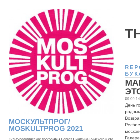
T
REP
БУК
МА
ЭТ
09.09.1
День г
родным
Возвра
МОСКУЛЬТПРОГ/
Pecher
MOSKULTPROG 2021
москов
Галере
Культурологические программы Сергея Никитина-Римского и его