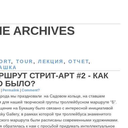
HE ARCHIVES
ORT
,
TOUR
,
ЛЕКЦИЯ
,
ОТЧЕТ
,
АШКА
РШРУТ СТРИТ-АРТ #2 - КАК
О БЫЛО?
4
|
Permalink
|
Comment?
орода мы праздновали на Садовом кольце, на ставшем
 для нашей творческой группы троллейбусном маршруте “Б”.
щение на Букашку было связано с интересной инициативой
sky Gallery, в рамках которой три троллейбуса знаменитого
ского маршрута были расписаны современными художниками.
я обратилась к нам с просьбой придумать интеллектуальное