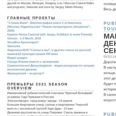
друзей по Москве, Венеции, Лондону и ко./ Moscow Cultural Walks
оснаще
and programs, Velonotte and more by Sergey Nikitin-Rimsky
Весь ден
ГЛАВНЫЕ ПРОЕКТЫ
PUB
“Страна Имен”. Библиография книги С.А.Никитина
(Москва: Издательство “Новое литературное обозрение”,
TOU
2020)
МА
Explore Venice Carnival with Jango, Dr.Nikitin & some Friendly
Ghosts - 1-3 March, 2019
ДЕ
StoryBus Красноярск!
Velonotte
СЕ
Авдонина М.Ю.”Слоны и мы”, и другие статьи по русской
языковой культуре начала ХХI века
09.03.1
Видео-раздел
Дороги
Города Италии вместе с экспертами
Сравнительное Двороведение - видеоэкскурсии по лучшим
В наст
московским дворам
кольце
Французский – на десерт!
этот д
будет 
ПРЕМЬЕРЫ 2021 SEASON
OVERVIEW
истори
Иммерсивный урбанистический спектакль "Красный Вольфрам"
В сало
(в рамках Года Германии в России)
искусст
Электрозаводск: город вокруг завода - 24 апреля
Большая Квартирная улица: салоны и квартирники Тверской
вместе с московской группой Хадн Дадн - 13 мая
Дворовая кругосветка по улице Покровке. Сквозь времена и
PUB