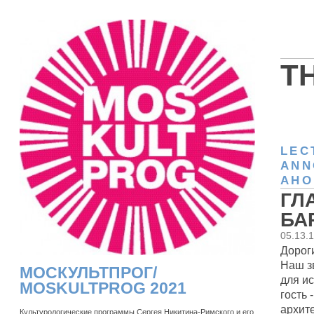
T
LEC
ANN
АНО
ГЛ
БАР
05.13.
Дороги
Наш з
МОСКУЛЬТПРОГ/
для и
MOSKULTPROG 2021
гость 
архите
Культурологические программы Сергея Никитина-Римского и его