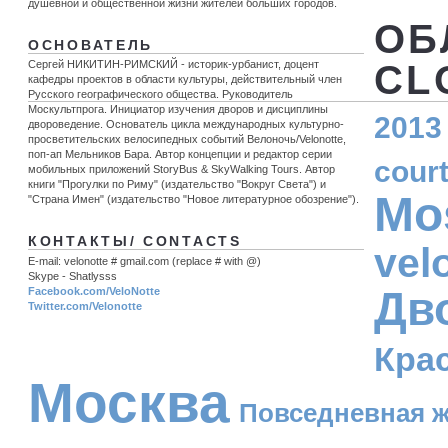
душевной и общественной жизни жителей больших городов.
ОБ
ОСНОВАТЕЛЬ
Сергей НИКИТИН-РИМСКИЙ - историк-урбанист, доцент
CL
кафедры проектов в области культуры, действительный член
Русского географического общества. Руководитель
Москультпрога. Инициатор изучения дворов и дисциплины
2013
двороведение. Основатель цикла международных культурно-
просветительских велосипедных событий Велоночь/Velonotte,
поп-ап Мельников Бара. Автор концепции и редактор серии
cour
мобильных приложений StoryBus & SkyWalking Tours. Автор
книги "Прогулки по Риму" (издательство "Вокруг Света") и
Mo
"Страна Имен" (издательство "Новое литературное обозрение").
КОНТАКТЫ/ CONTACTS
vel
E-mail: velonotte # gmail.com (replace # with @)
Skype - Shatlysss
Дв
Facebook.com/VeloNotte
Twitter.com/Velonotte
Кра
Москва
Повседневная 