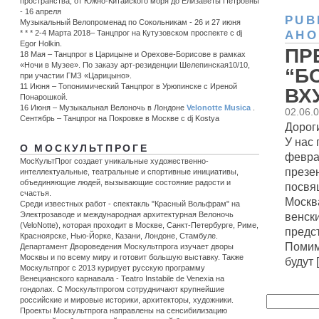
пространства, от Южно-Китайского моря до Елизаветы Петровны
- 16 апреля
PUB
Музыкальный Велопроменад по Сокольникам - 26 и 27 июня
* * * 2-4 Марта 2018– Танцпрог на Кутузовском проспекте с dj
АНО
Egor Holkin.
ПР
18 Мая – Танцпрог в Царицыне и Орехове-Борисове в рамках
«Ночи в Музее». По заказу арт-резиденции Шелепинская10/10,
“Б
при участии ГМЗ «Царицыно».
11 Июня – Топонимический Танцпрог в Урюпинске c Иреной
ВХУ
Понарошкой.
16 Июня – Музыкальная Велоночь в Лондоне
Velonotte Musica
.
02.06.
Сентябрь – Танцпрог на Покровке в Москве с dj Kostya
Дороги
У нас
О МОСКУЛЬТПРОГЕ
февра
МосКультПрог создает уникальные художественно-
презе
интеллектуальные, театральные и спортивные инициативы,
объединяющие людей, вызывающие состояние радости и
посвя
счастья.
Москв
Среди известных работ - спектакль "Красный Вольфрам" на
венск
Электрозаводе и международная архитектурная Велоночь
(VeloNotte), которая проходит в Москве, Санкт-Петербурге, Риме,
предс
Красноярске, Нью-Йорке, Казани, Лондоне, Стамбуле.
Помим
Департамент Двороведения Москультпрога изучает дворы
Москвы и по всему миру и готовит большую выставку. Также
будут [.
Москультпрог с 2013 курирует русскую программу
Венецианского карнавала - Teatro Instabile de Venexia на
гондолах. С Москультпрогом сотрудничают крупнейшие
российские и мировые историки, архитекторы, художники.
Проекты Москультпрога направлены на сенсибилизацию