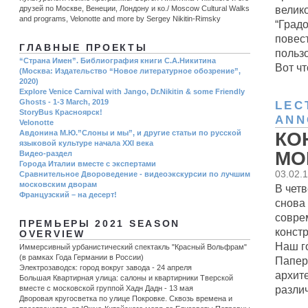
велик
друзей по Москве, Венеции, Лондону и ко./ Moscow Cultural Walks
and programs, Velonotte and more by Sergey Nikitin-Rimsky
“Градо
повес
ГЛАВНЫЕ ПРОЕКТЫ
польз
“Страна Имен”. Библиография книги С.А.Никитина
Вот чт
(Москва: Издательство “Новое литературное обозрение”,
2020)
Explore Venice Carnival with Jango, Dr.Nikitin & some Friendly
Ghosts - 1-3 March, 2019
LEC
StoryBus Красноярск!
ANN
Velonotte
Авдонина М.Ю.”Слоны и мы”, и другие статьи по русской
КО
языковой культуре начала ХХI века
MOD
Видео-раздел
Города Италии вместе с экспертами
03.02.
Сравнительное Двороведение - видеоэкскурсии по лучшим
московским дворам
В чет
Французский – на десерт!
снова 
совре
ПРЕМЬЕРЫ 2021 SEASON
констр
OVERVIEW
Наш го
Иммерсивный урбанистический спектакль "Красный Вольфрам"
(в рамках Года Германии в России)
Папер
Электрозаводск: город вокруг завода - 24 апреля
архите
Большая Квартирная улица: салоны и квартирники Тверской
различ
вместе с московской группой Хадн Дадн - 13 мая
Дворовая кругосветка по улице Покровке. Сквозь времена и