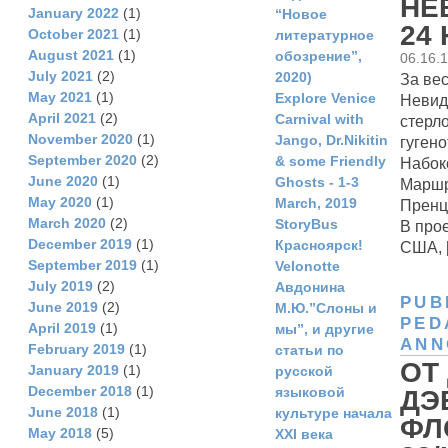
НЕ
January 2022
(1)
“Новое
24
October 2021
(1)
литературное
August 2021
(1)
обозрение”,
06.16.
July 2021
(2)
2020)
За ве
May 2021
(1)
Explore Venice
Невид
April 2021
(2)
Carnival with
стерло
November 2020
(1)
Jango, Dr.Nikitin
гуген
September 2020
(2)
& some Friendly
Набок
June 2020
(1)
Ghosts - 1-3
Маршр
May 2020
(1)
March, 2019
Пренцл
March 2020
(2)
StoryBus
В про
December 2019
(1)
Красноярск!
США, [.
September 2019
(1)
Velonotte
July 2019
(2)
Авдонина
PUB
June 2019
(2)
М.Ю.”Слоны и
PED
April 2019
(1)
мы”, и другие
ANN
February 2019
(1)
статьи по
ОТ
January 2019
(1)
русской
December 2018
(1)
языковой
ДЭ
June 2018
(1)
культуре начала
ФЛ
May 2018
(5)
ХХI века