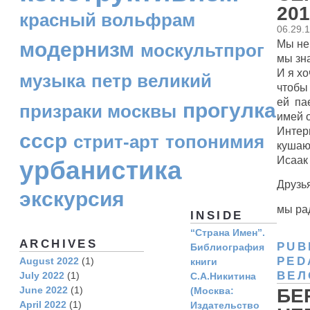
201
красный вольфрам
06.29.
Мы не
модернизм
москультпрог
мы зн
И я х
музыка
петр великий
чтобы
ей пае
прогулка
призраки москвы
имей 
Интерн
ссср
стрит-арт
топонимия
куша
Исаак
урбанистика
Друзья
экскурсия
мы рад
INSIDE
“Страна Имен”.
ARCHIVES
PUB
Библиография
PED
August 2022
(1)
книги
ВЕЛ
July 2022
(1)
С.А.Никитина
June 2022
(1)
БЕ
(Москва:
April 2022
(1)
Издательство