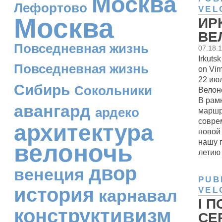
Москва
Лефортово
VEL
Москва
ИР
ВЕ
Повседневная жизнь
07.18.
Irkuts
Повседневная жизнь
on Vim
22 ию
Сибирь
Сокольники
Велон
В рам
авангард
ардеко
маршр
совре
архитектура
новой
нашу 
велоночь
летию 
двор
венеция
PUB
история
VEL
карнавал
I 
конструктивизм
СЕ