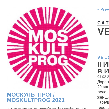
« Prev
CA
V
VEL
II
В И
08.02.
Дороги
20 авг
Велон
МОСКУЛЬТПРОГ/
женщи
MOSKULTPROG 2021
Гарел
город
Культурологические программы Сергея Никитина-Римского и его