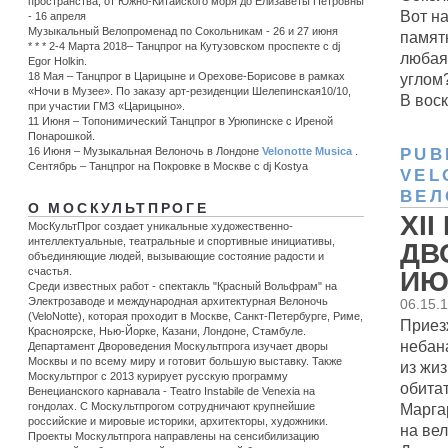
пространства, от Южно-Китайского моря до Елизаветы Петровны
Вот н
- 16 апреля
Музыкальный Велопроменад по Сокольникам - 26 и 27 июня
памят
* * * 2-4 Марта 2018– Танцпрог на Кутузовском проспекте с dj
любая
Egor Holkin.
углом
18 Мая – Танцпрог в Царицыне и Орехове-Борисове в рамках
«Ночи в Музее». По заказу арт-резиденции Шелепинская10/10,
В воск
при участии ГМЗ «Царицыно».
11 Июня – Топонимический Танцпрог в Урюпинске c Иреной
Понарошкой.
16 Июня – Музыкальная Велоночь в Лондоне
Velonotte Musica
.
PUB
Сентябрь – Танцпрог на Покровке в Москве с dj Kostya
VEL
ВЕЛ
О МОСКУЛЬТПРОГЕ
XI
МосКультПрог создает уникальные художественно-
интеллектуальные, театральные и спортивные инициативы,
ДВ
объединяющие людей, вызывающие состояние радости и
счастья.
ИЮ
Среди известных работ - спектакль "Красный Вольфрам" на
Электрозаводе и международная архитектурная Велоночь
06.15.
(VeloNotte), которая проходит в Москве, Санкт-Петербурге, Риме,
Приез
Красноярске, Нью-Йорке, Казани, Лондоне, Стамбуле.
небан
Департамент Двороведения Москультпрога изучает дворы
Москвы и по всему миру и готовит большую выставку. Также
из жи
Москультпрог с 2013 курирует русскую программу
обита
Венецианского карнавала - Teatro Instabile de Venexia на
Марга
гондолах. С Москультпрогом сотрудничают крупнейшие
российские и мировые историки, архитекторы, художники.
на вел
Проекты Москультпрога направлены на сенсибилизацию