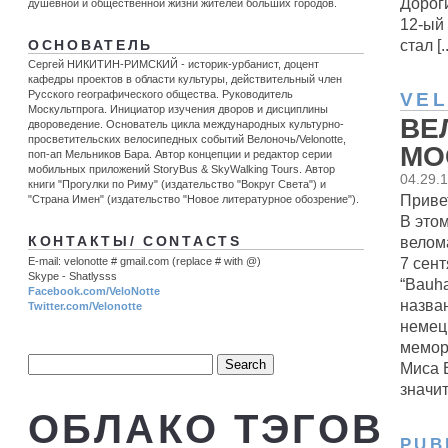
Дороги
душевной и общественной жизни жителей больших городов.
12-ый 
стал [..
ОСНОВАТЕЛЬ
Сергей НИКИТИН-РИМСКИЙ - историк-урбанист, доцент
кафедры проектов в области культуры, действительный член
Русского географического общества. Руководитель
VE
Москультпрога. Инициатор изучения дворов и дисциплины
ВЕ
двороведение. Основатель цикла международных культурно-
просветительских велосипедных событий Велоночь/Velonotte,
МО
поп-ап Мельников Бара. Автор концепции и редактор серии
мобильных приложений StoryBus & SkyWalking Tours. Автор
04.29.
книги "Прогулки по Риму" (издательство "Вокруг Света") и
Привет
"Страна Имен" (издательство "Новое литературное обозрение").
В это
велом
КОНТАКТЫ/ CONTACTS
7 сент
E-mail: velonotte # gmail.com (replace # with @)
Skype - Shatlysss
“Bauh
Facebook.com/VeloNotte
назва
Twitter.com/Velonotte
немец
мемор
Миса 
значит
ОБЛАКО ТЭГОВ
PUB