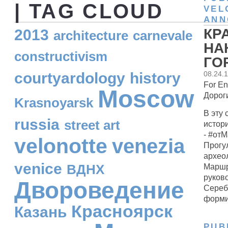
| TAG CLOUD
VEL
ANN
КР
2013
architecture
carnevale
НА
constructivism
ГОР
courtyardology
history
08.24.
For En
Moscow
Дороги
Krasnoyarsk
В эту 
russia
street art
истор
- #от
velonotte
venezia
Прогу
археол
venice
ВДНХ
Маршр
руков
Двороведение
Сереб
форми
Красноярск
Казань
PUB