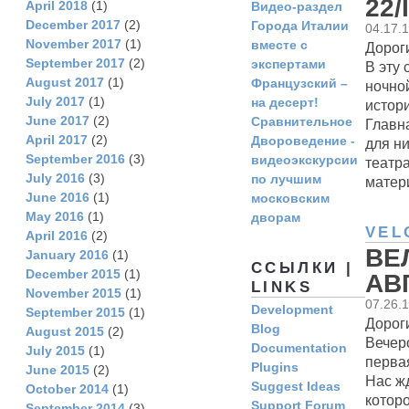
22/
April 2018
(1)
Видео-раздел
December 2017
(2)
Города Италии
04.17.
November 2017
(1)
вместе с
Дороги
September 2017
(2)
экспертами
В эту
August 2017
(1)
Французский –
ночно
July 2017
(1)
на десерт!
истори
June 2017
(2)
Сравнительное
Главна
April 2017
(2)
Двороведение -
для н
September 2016
(3)
видеоэкскурсии
театр
July 2016
(3)
по лучшим
матери
June 2016
(1)
московским
May 2016
(1)
дворам
VEL
April 2016
(2)
ВЕЛ
January 2016
(1)
ССЫЛКИ |
December 2015
(1)
АВ
LINKS
November 2015
(1)
07.26.
Development
September 2015
(1)
Дороги
Blog
August 2015
(2)
Вечеро
Documentation
July 2015
(1)
перва
Plugins
June 2015
(2)
Нас ж
Suggest Ideas
October 2014
(1)
которо
Support Forum
September 2014
(3)