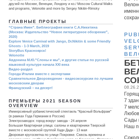
Велон
друзей по Москве, Венеции, Лондону и ко./ Moscow Cultural Walks
and programs, Velonotte and more by Sergey Nikitin-Rimsky
именно
сохран
ГЛАВНЫЕ ПРОЕКТЫ
“Страна Имен”. Библиография книги С.А.Никитина
(Москва: Издательство “Новое литературное обозрение”,
PUB
2020)
VEL
Explore Venice Carnival with Jango, Dr.Nikitin & some Friendly
Ghosts - 1-3 March, 2019
SER
StoryBus Красноярск!
ВЕЛ
Velonotte
Авдонина М.Ю.”Слоны и мы”, и другие статьи по русской
БЕ
языковой культуре начала ХХI века
ВЕ
Видео-раздел
Города Италии вместе с экспертами
СОК
Сравнительное Двороведение - видеоэкскурсии по лучшим
московским дворам
08.26.
Французский – на десерт!
Горящ
7 здан
ПРЕМЬЕРЫ 2021 SEASON
OVERVIEW
7 мел
Иммерсивный урбанистический спектакль "Красный Вольфрам"
Любов
(в рамках Года Германии в России)
Сады 
Электрозаводск: город вокруг завода - 24 апреля
Большая Квартирная улица: салоны и квартирники Тверской
Наш п
вместе с московской группой Хадн Дадн - 13 мая
Дворовая кругосветка по улице Покровке. Сквозь времена и
Сокол