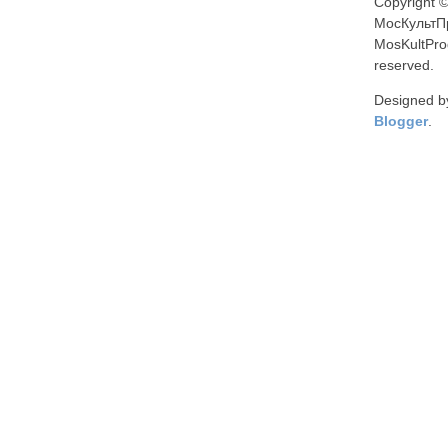
Copyright 
МосКультП
MosKultProg
reserved.
Designed 
Blogger
.