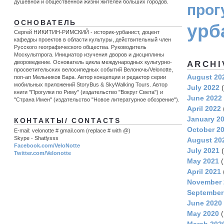
душевной и общественной жизни жителей больших городов.
прог
ОСНОВАТЕЛЬ
урб
Сергей НИКИТИН-РИМСКИЙ - историк-урбанист, доцент
кафедры проектов в области культуры, действительный член
Русского географического общества. Руководитель
Москультпрога. Инициатор изучения дворов и дисциплины
двороведение. Основатель цикла международных культурно-
ARCHI
просветительских велосипедных событий Велоночь/Velonotte,
August 20
поп-ап Мельников Бара. Автор концепции и редактор серии
мобильных приложений StoryBus & SkyWalking Tours. Автор
July 2022
(
книги "Прогулки по Риму" (издательство "Вокруг Света") и
June 2022
"Страна Имен" (издательство "Новое литературное обозрение").
April 2022
January 2
КОНТАКТЫ/ CONTACTS
October 2
E-mail: velonotte # gmail.com (replace # with @)
Skype - Shatlysss
August 20
Facebook.com/VeloNotte
July 2021
(
Twitter.com/Velonotte
May 2021
(
April 2021
November 
September
June 2020
May 2020
(
March 202