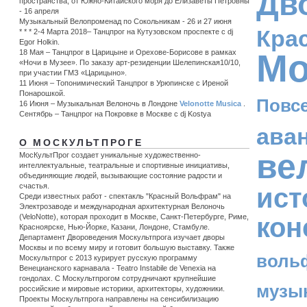
Дв
пространства, от Южно-Китайского моря до Елизаветы Петровны
- 16 апреля
Музыкальный Велопроменад по Сокольникам - 26 и 27 июня
Кра
* * * 2-4 Марта 2018– Танцпрог на Кутузовском проспекте с dj
Egor Holkin.
Мо
18 Мая – Танцпрог в Царицыне и Орехове-Борисове в рамках
«Ночи в Музее». По заказу арт-резиденции Шелепинская10/10,
при участии ГМЗ «Царицыно».
11 Июня – Топонимический Танцпрог в Урюпинске c Иреной
Понарошкой.
Повс
16 Июня – Музыкальная Велоночь в Лондоне
Velonotte Musica
.
Сентябрь – Танцпрог на Покровке в Москве с dj Kostya
ава
О МОСКУЛЬТПРОГЕ
ве
МосКультПрог создает уникальные художественно-
интеллектуальные, театральные и спортивные инициативы,
объединяющие людей, вызывающие состояние радости и
счастья.
ист
Среди известных работ - спектакль "Красный Вольфрам" на
Электрозаводе и международная архитектурная Велоночь
кон
(VeloNotte), которая проходит в Москве, Санкт-Петербурге, Риме,
Красноярске, Нью-Йорке, Казани, Лондоне, Стамбуле.
Департамент Двороведения Москультпрога изучает дворы
Москвы и по всему миру и готовит большую выставку. Также
воль
Москультпрог с 2013 курирует русскую программу
Венецианского карнавала - Teatro Instabile de Venexia на
гондолах. С Москультпрогом сотрудничают крупнейшие
музы
российские и мировые историки, архитекторы, художники.
Проекты Москультпрога направлены на сенсибилизацию