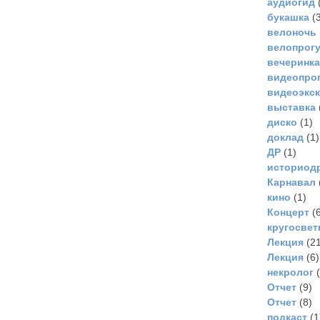
аудиогид
букашка
(3
велоночь
велопрог
вечеринка
видеопро
видеоэкс
выставка
диско
(1)
доклад
(1)
ДР
(1)
историод
Карнавал
кино
(1)
Концерт
(6
кругосвет
Лекция
(21
Лекция
(6)
некролог
(
Отчет
(9)
Отчет
(8)
подкаст
(1