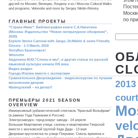
этом 
друзей по Москве, Венеции, Лондону и ко./ Moscow Cultural Walks
Посте
and programs, Velonotte and more by Sergey Nikitin-Rimsky
Москве
по при
ГЛАВНЫЕ ПРОЕКТЫ
“Страна Имен”. Библиография книги С.А.Никитина
(Москва: Издательство “Новое литературное обозрение”,
2020)
Explore Venice Carnival with Jango, Dr.Nikitin & some Friendly
Ghosts - 1-3 March, 2019
StoryBus Красноярск!
ОБ
Velonotte
Авдонина М.Ю.”Слоны и мы”, и другие статьи по русской
языковой культуре начала ХХI века
CL
Видео-раздел
Города Италии вместе с экспертами
Сравнительное Двороведение - видеоэкскурсии по лучшим
2013
московским дворам
Французский – на десерт!
cour
ПРЕМЬЕРЫ 2021 SEASON
Mo
OVERVIEW
Иммерсивный урбанистический спектакль "Красный Вольфрам"
(в рамках Года Германии в России)
Электрозаводск: город вокруг завода - 24 апреля
vel
Большая Квартирная улица: салоны и квартирники Тверской
вместе с московской группой Хадн Дадн - 13 мая
Дворовая кругосветка по улице Покровке. Сквозь времена и