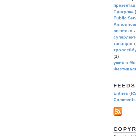
презентац
Прогулка
(
Рublic Ser
Announce
спектакль
суперлек
танцпрог
(
троллейбу
(1)
ужин о Мо
Фестивал
FEEDS
Entries (R
Comments 
COPYR