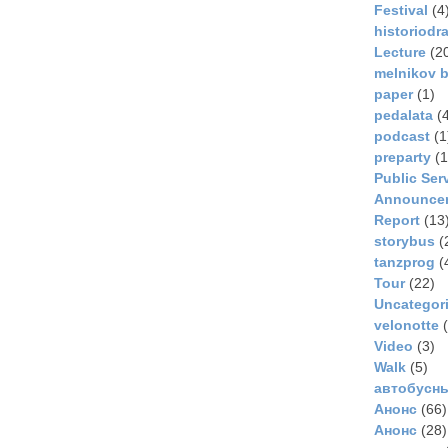
Festival
(4
historiodr
Lecture
(2
melnikov b
paper
(1)
pedalata
(4
podcast
(1
preparty
(1
Public Ser
Announce
Report
(13
storybus
(
tanzprog
(
Tour
(22)
Uncategor
velonotte
(
Video
(3)
Walk
(5)
автобусн
Анонс
(66)
Анонс
(28)