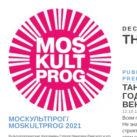
DEC
T
PUB
PRE
ТА
ГО
ВЕ
12.10.
Всем 
МОСКУЛЬТПРОГ/
Не зна
MOSKULTPROG 2021
строя
Культурологические программы Сергея Никитина-Римского и его