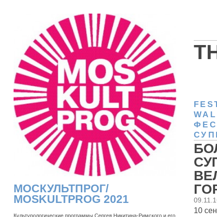
T
FES
WAL
ФЕС
СУП
БО
СУ
ВЕ
ГО
МОСКУЛЬТПРОГ/
MOSKULTPROG 2021
09.11.
10 се
Культурологические программы Сергея Никитина-Римского и его