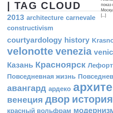
| TAG CLOUD
показ
Москул
[...]
2013
architecture
carnevale
constructivism
courtyardology
history
Krasn
velonotte
venezia
veni
Красноярск
Казань
Лефорт
Повседневная жизнь
Повседнев
архите
авангард
ардеко
двор
история
венеция
модерниз
красный вольфрам