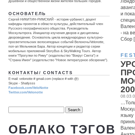
Лондон
душевной и общественной жизни жителей больших городов.
аванга
и пок
ОСНОВАТЕЛЬ
специ
Сергей НИКИТИН-РИМСКИЙ - историк-урбанист, доцент
кафедры проектов в области культуры, действительный член
Вален
Русского географического общества. Руководитель
- на в
Москультпрога. Инициатор изучения дворов и дисциплины
двороведение. Основатель цикла международных культурно-
Сбор [.
просветительских велосипедных событий Велоночь/Velonotte,
поп-ап Мельников Бара. Автор концепции и редактор серии
мобильных приложений StoryBus & SkyWalking Tours. Автор
FES
книги "Прогулки по Риму" (издательство "Вокруг Света") и
"Страна Имен" (издательство "Новое литературное обозрение").
УР
ПР
КОНТАКТЫ/ CONTACTS
МО
E-mail: velonotte # gmail.com (replace # with @)
Skype - Shatlysss
200
Facebook.com/VeloNotte
Twitter.com/Velonotte
08.03.
…Толь
Моску
языку
приня
ОБЛАКО ТЭГОВ
Вален
Анато