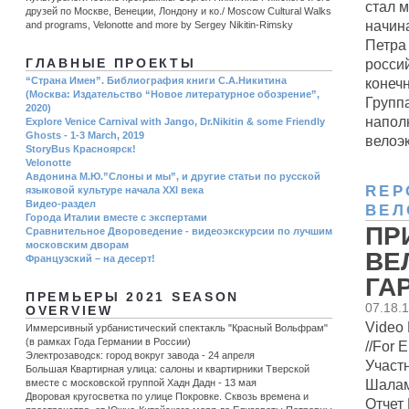
стал м
друзей по Москве, Венеции, Лондону и ко./ Moscow Cultural Walks
начин
and programs, Velonotte and more by Sergey Nikitin-Rimsky
Петра
росси
ГЛАВНЫЕ ПРОЕКТЫ
“Страна Имен”. Библиография книги С.А.Никитина
конеч
(Москва: Издательство “Новое литературное обозрение”,
Групп
2020)
напол
Explore Venice Carnival with Jango, Dr.Nikitin & some Friendly
Ghosts - 1-3 March, 2019
велоэк
StoryBus Красноярск!
Velonotte
Авдонина М.Ю.”Слоны и мы”, и другие статьи по русской
REP
языковой культуре начала ХХI века
Видео-раздел
ВЕЛ
Города Италии вместе с экспертами
ПР
Сравнительное Двороведение - видеоэкскурсии по лучшим
московским дворам
ВЕ
Французский – на десерт!
ГА
ПРЕМЬЕРЫ 2021 SEASON
07.18.
OVERVIEW
Video 
Иммерсивный урбанистический спектакль "Красный Вольфрам"
(в рамках Года Германии в России)
//For E
Электрозаводск: город вокруг завода - 24 апреля
Участ
Большая Квартирная улица: салоны и квартирники Тверской
Шала
вместе с московской группой Хадн Дадн - 13 мая
Дворовая кругосветка по улице Покровке. Сквозь времена и
Отчет