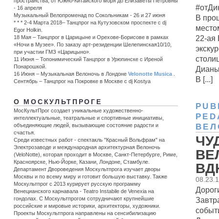
пространства, от Южно-Китайского моря до Елизаветы Петровны
#отДи
- 16 апреля
Музыкальный Велопроменад по Сокольникам - 26 и 27 июня
В про
* * * 2-4 Марта 2018– Танцпрог на Кутузовском проспекте с dj
место
Egor Holkin.
22-ая
18 Мая – Танцпрог в Царицыне и Орехове-Борисове в рамках
«Ночи в Музее». По заказу арт-резиденции Шелепинская10/10,
экску
при участии ГМЗ «Царицыно».
столи
11 Июня – Топонимический Танцпрог в Урюпинске c Иреной
Понарошкой.
Дианы
16 Июня – Музыкальная Велоночь в Лондоне
Velonotte Musica
.
В [...]
Сентябрь – Танцпрог на Покровке в Москве с dj Kostya
О МОСКУЛЬТПРОГЕ
PUB
МосКультПрог создает уникальные художественно-
PED
интеллектуальные, театральные и спортивные инициативы,
ВЕЛ
объединяющие людей, вызывающие состояние радости и
счастья.
ЧУ
Среди известных работ - спектакль "Красный Вольфрам" на
Электрозаводе и международная архитектурная Велоночь
ВЕ
(VeloNotte), которая проходит в Москве, Санкт-Петербурге, Риме,
Красноярске, Нью-Йорке, Казани, Лондоне, Стамбуле.
ВДН
Департамент Двороведения Москультпрога изучает дворы
Москвы и по всему миру и готовит большую выставку. Также
08.23.
Москультпрог с 2013 курирует русскую программу
Дороги
Венецианского карнавала - Teatro Instabile de Venexia на
Завтр
гондолах. С Москультпрогом сотрудничают крупнейшие
российские и мировые историки, архитекторы, художники.
событи
Проекты Москультпрога направлены на сенсибилизацию