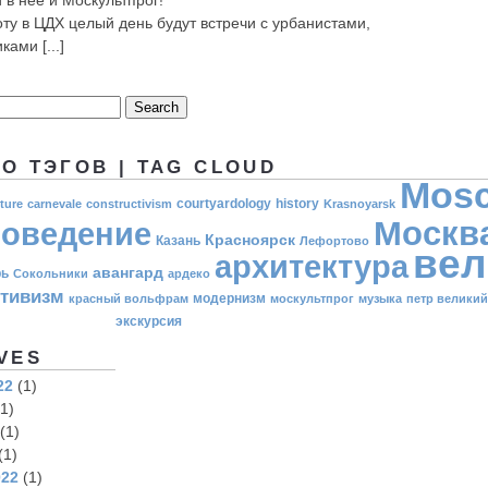
 в неё и Москультпрог!
оту в ЦДХ целый день будут встречи с урбанистами,
ками [...]
О ТЭГОВ | TAG CLOUD
Mos
courtyardology
history
ture
carnevale
constructivism
Krasnoyarsk
Москв
оведение
Красноярск
Казань
Лефортово
вел
архитектура
авангард
рь
Сокольники
ардеко
ктивизм
модернизм
красный вольфрам
москультпрог
музыка
петр великий
экскурсия
VES
22
(1)
1)
(1)
(1)
022
(1)