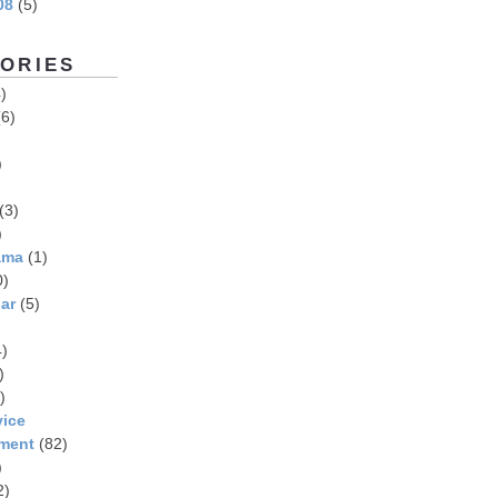
08
(5)
ORIES
)
6)
)
(3)
)
ama
(1)
0)
ar
(5)
)
)
)
vice
ment
(82)
)
2)