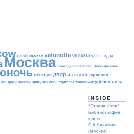
cow
velonotte
venezia
russia
venice
street art
ВДНХ
Москва
а
Повседневная жизнь
Повседневная
оночь
двор
история
венеция
карнавал
урбанистика
прогулка
ссср
призраки москвы
стрит-арт
топонимия
INSIDE
“Страна Имен”.
Библиография
книги
С.А.Никитина
(Москва: