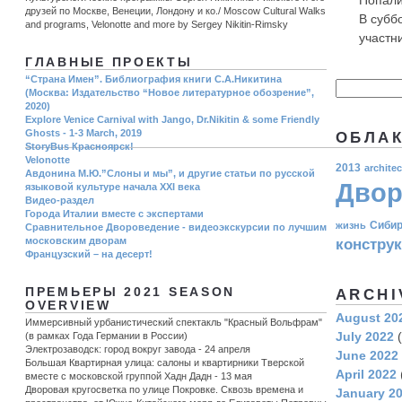
Попали
друзей по Москве, Венеции, Лондону и ко./ Moscow Cultural Walks
В субб
and programs, Velonotte and more by Sergey Nikitin-Rimsky
участни
ГЛАВНЫЕ ПРОЕКТЫ
“Страна Имен”. Библиография книги С.А.Никитина
(Москва: Издательство “Новое литературное обозрение”,
2020)
Explore Venice Carnival with Jango, Dr.Nikitin & some Friendly
Ghosts - 1-3 March, 2019
ОБЛАК
StoryBus Красноярск!
Velonotte
2013
architec
Авдонина М.Ю.”Слоны и мы”, и другие статьи по русской
Двор
языковой культуре начала ХХI века
Видео-раздел
Города Италии вместе с экспертами
Сиби
жизнь
Сравнительное Двороведение - видеоэкскурсии по лучшим
московским дворам
констру
Французский – на десерт!
ПРЕМЬЕРЫ 2021 SEASON
ARCHI
OVERVIEW
August 20
Иммерсивный урбанистический спектакль "Красный Вольфрам"
July 2022
(
(в рамках Года Германии в России)
Электрозаводск: город вокруг завода - 24 апреля
June 2022
Большая Квартирная улица: салоны и квартирники Тверской
April 2022
вместе с московской группой Хадн Дадн - 13 мая
Дворовая кругосветка по улице Покровке. Сквозь времена и
January 2