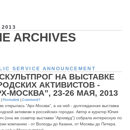
 2013
HE ARCHIVES
LIC SERVICE ANNOUNCEMENT
СКУЛЬТПРОГ НА ВЫСТАВКЕ
РОДСКИХ АКТИВИСТОВ -
Х-МОСКВА”, 23-26 МАЯ, 2013
3
|
Permalink
|
Comment?
ве открылась “Арх-Москва”, а на ней - долгожданная выставка
родской активизм в российских городах. Автор и куратор Юлия
ич (она же соавтор выставки “Архивуд”) собрала интересную по
фии компанию - от Вологды до Казани, от Москвы до Питера.