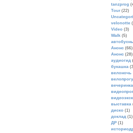
tanzprog
(
Tour
(22)
Uncategor
velonotte
(
Video
(3)
Walk
(5)
автобусн
Анонс
(66)
Анонс
(28)
аудиогид
букашка
(3
велоночь
велопрог
вечеринка
видеопро
видеоэкс
выставка
диско
(1)
доклад
(1)
ДР
(1)
историод