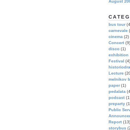
August 20
CATEG
bus tour
(4
carnevale
(
cinema
(2)
Concert
(9
disco
(1)
exhibition
Festival
(4
historiodr
Lecture
(2
melnikov b
paper
(1)
pedalata
(4
podcast
(1
preparty
(1
Public Ser
Announce
Report
(13
storybus
(