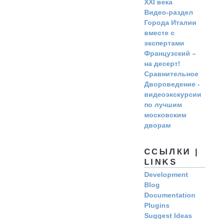
ХХI века
Видео-раздел
Города Италии
вместе с
экспертами
Французский –
на десерт!
Сравнительное
Двороведение -
видеоэкскурсии
по лучшим
московским
дворам
ССЫЛКИ |
LINKS
Development
Blog
Documentation
Plugins
Suggest Ideas