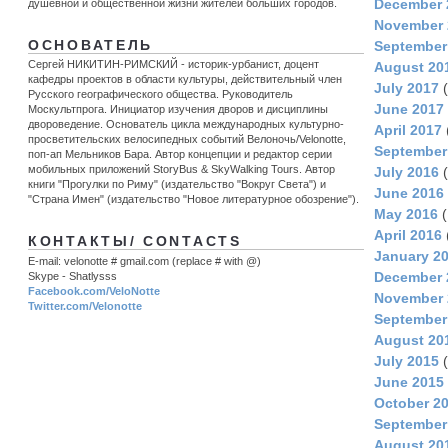
December 
душевной и общественной жизни жителей больших городов.
November 
September
ОСНОВАТЕЛЬ
Сергей НИКИТИН-РИМСКИЙ - историк-урбанист, доцент
August 20
кафедры проектов в области культуры, действительный член
July 2017
(
Русского географического общества. Руководитель
June 2017
Москультпрога. Инициатор изучения дворов и дисциплины
двороведение. Основатель цикла международных культурно-
April 2017
просветительских велосипедных событий Велоночь/Velonotte,
September
поп-ап Мельников Бара. Автор концепции и редактор серии
мобильных приложений StoryBus & SkyWalking Tours. Автор
July 2016
(
книги "Прогулки по Риму" (издательство "Вокруг Света") и
June 2016
"Страна Имен" (издательство "Новое литературное обозрение").
May 2016
(
April 2016
КОНТАКТЫ/ CONTACTS
January 2
E-mail: velonotte # gmail.com (replace # with @)
December 
Skype - Shatlysss
Facebook.com/VeloNotte
November 
Twitter.com/Velonotte
September
August 20
July 2015
(
June 2015
October 2
September
August 20