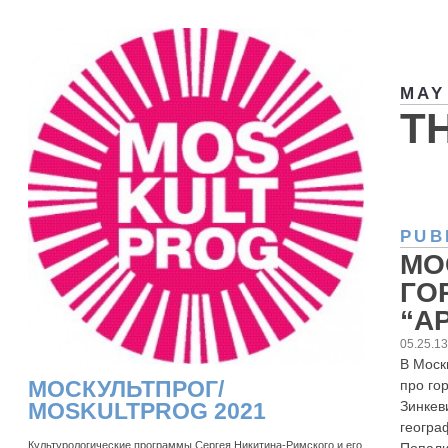
MAY
T
PUB
МО
ГО
“АР
05.25.1
В Моск
МОСКУЛЬТПРОГ/
про го
Зинкев
MOSKULTPROG 2021
геогра
Культурологические программы Сергея Никитина-Римского и его