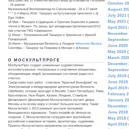
пространства, от Южно-Китайского моря до Елизаветы Петровны
October 2
- 16 апреля
August 20
Музыкальный Велопроменад по Сокольникам - 26 и 27 июня
* * * 2-4 Марта 2018– Танцпрог на Кутузовском проспекте с dj
July 2021
(
Egor Holkin.
May 2021
(
18 Мая – Танцпрог в Царицыне и Орехове-Борисове в рамках
«Ночи в Музее». По заказу арт-резиденции Шелепинская10/10,
April 2021
при участии ГМЗ «Царицыно».
November 
11 Июня – Топонимический Танцпрог в Урюпинске c Иреной
September
Понарошкой.
16 Июня – Музыкальная Велоночь в Лондоне
Velonotte Musica
.
June 2020
Сентябрь – Танцпрог на Покровке в Москве с dj Kostya
May 2020
(
March 202
О МОСКУЛЬТПРОГЕ
December 
МосКультПрог создает уникальные художественно-
September
интеллектуальные, театральные и спортивные инициативы,
объединяющие людей, вызывающие состояние радости и
July 2019
(
счастья.
June 2019
Среди известных работ - спектакль "Красный Вольфрам" на
Электрозаводе и международная архитектурная Велоночь
April 2019
(VeloNotte), которая проходит в Москве, Санкт-Петербурге, Риме,
February 
Красноярске, Нью-Йорке, Казани, Лондоне, Стамбуле.
January 2
Департамент Двороведения Москультпрога изучает дворы
Москвы и по всему миру и готовит большую выставку. Также
December 
Москультпрог с 2013 курирует русскую программу
June 2018
Венецианского карнавала - Teatro Instabile de Venexia на
гондолах. С Москультпрогом сотрудничают крупнейшие
May 2018
(
российские и мировые историки, архитекторы, художники.
April 2018
Проекты Москультпрога направлены на сенсибилизацию