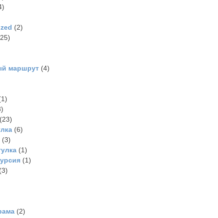
4)
ized
(2)
25)
ый маршрут
(4)
(1)
)
(23)
улка
(6)
(3)
гулка
(1)
курсия
(1)
(3)
рама
(2)