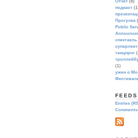
Отчет
(8)
подкаст
(1
презентац
Прогулка
(
Рublic Ser
Announce
спектакль
суперлек
танцпрог
(
троллейбу
(1)
ужин о Мо
Фестивал
FEEDS
Entries (R
Comments 