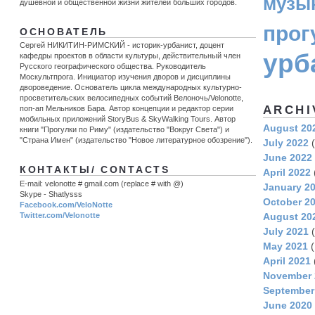
музы
душевной и общественной жизни жителей больших городов.
прог
ОСНОВАТЕЛЬ
Сергей НИКИТИН-РИМСКИЙ - историк-урбанист, доцент
урб
кафедры проектов в области культуры, действительный член
Русского географического общества. Руководитель
Москультпрога. Инициатор изучения дворов и дисциплины
двороведение. Основатель цикла международных культурно-
просветительских велосипедных событий Велоночь/Velonotte,
ARCHI
поп-ап Мельников Бара. Автор концепции и редактор серии
мобильных приложений StoryBus & SkyWalking Tours. Автор
August 20
книги "Прогулки по Риму" (издательство "Вокруг Света") и
"Страна Имен" (издательство "Новое литературное обозрение").
July 2022
(
June 2022
КОНТАКТЫ/ CONTACTS
April 2022
E-mail: velonotte # gmail.com (replace # with @)
January 2
Skype - Shatlysss
October 2
Facebook.com/VeloNotte
August 20
Twitter.com/Velonotte
July 2021
(
May 2021
(
April 2021
November 
September
June 2020