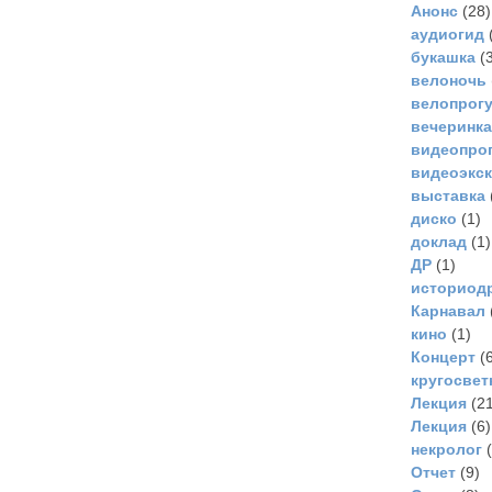
Анонс
(28)
аудиогид
букашка
(3
велоночь
велопрог
вечеринка
видеопро
видеоэкс
выставка
диско
(1)
доклад
(1)
ДР
(1)
историод
Карнавал
кино
(1)
Концерт
(6
кругосвет
Лекция
(21
Лекция
(6)
некролог
(
Отчет
(9)