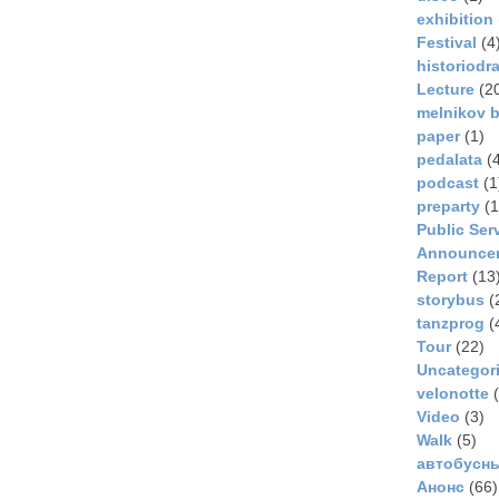
exhibition
Festival
(4
historiodr
Lecture
(2
melnikov b
paper
(1)
pedalata
(4
podcast
(1
preparty
(1
Public Ser
Announce
Report
(13
storybus
(
tanzprog
(
Tour
(22)
Uncategor
velonotte
(
Video
(3)
Walk
(5)
автобусн
Анонс
(66)