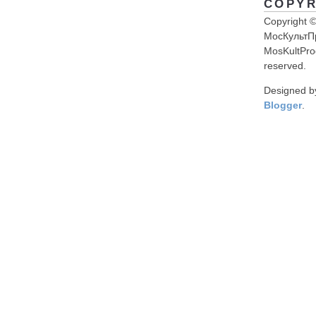
COPYR
Copyright 
МосКультП
MosKultProg
reserved.
Designed 
Blogger
.