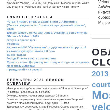
Velono
друзей по Москве, Венеции, Лондону и ко./ Moscow Cultural Walks
ArtWer
and programs, Velonotte and more by Sergey Nikitin-Rimsky
индус
образ
ГЛАВНЫЕ ПРОЕКТЫ
“Страна Имен”. Библиография книги С.А.Никитина
Мы реш
(Москва: Издательство “Новое литературное обозрение”,
2020)
Explore Venice Carnival with Jango, Dr.Nikitin & some Friendly
Ghosts - 1-3 March, 2019
StoryBus Красноярск!
Velonotte
Авдонина М.Ю.”Слоны и мы”, и другие статьи по русской
ОБ
языковой культуре начала ХХI века
Видео-раздел
CL
Города Италии вместе с экспертами
Сравнительное Двороведение - видеоэкскурсии по лучшим
московским дворам
Французский – на десерт!
2013
ПРЕМЬЕРЫ 2021 SEASON
cour
OVERVIEW
Иммерсивный урбанистический спектакль "Красный Вольфрам"
Mo
(в рамках Года Германии в России)
Электрозаводск: город вокруг завода - 24 апреля
Большая Квартирная улица: салоны и квартирники Тверской
vel
вместе с московской группой Хадн Дадн - 13 мая
Дворовая кругосветка по улице Покровке. Сквозь времена и