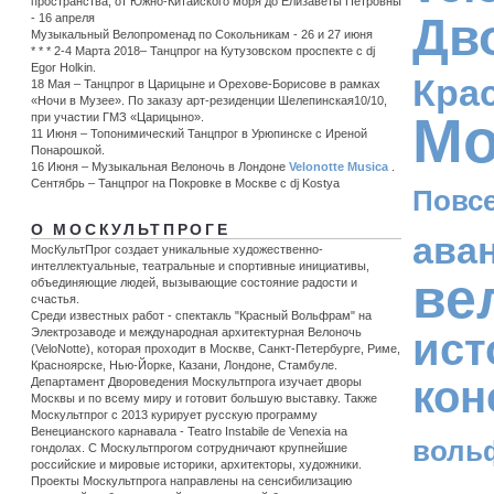
пространства, от Южно-Китайского моря до Елизаветы Петровны
Дв
- 16 апреля
Музыкальный Велопроменад по Сокольникам - 26 и 27 июня
* * * 2-4 Марта 2018– Танцпрог на Кутузовском проспекте с dj
Egor Holkin.
Кра
18 Мая – Танцпрог в Царицыне и Орехове-Борисове в рамках
«Ночи в Музее». По заказу арт-резиденции Шелепинская10/10,
Мо
при участии ГМЗ «Царицыно».
11 Июня – Топонимический Танцпрог в Урюпинске c Иреной
Понарошкой.
16 Июня – Музыкальная Велоночь в Лондоне
Velonotte Musica
.
Сентябрь – Танцпрог на Покровке в Москве с dj Kostya
Повс
О МОСКУЛЬТПРОГЕ
ава
МосКультПрог создает уникальные художественно-
интеллектуальные, театральные и спортивные инициативы,
ве
объединяющие людей, вызывающие состояние радости и
счастья.
Среди известных работ - спектакль "Красный Вольфрам" на
ист
Электрозаводе и международная архитектурная Велоночь
(VeloNotte), которая проходит в Москве, Санкт-Петербурге, Риме,
Красноярске, Нью-Йорке, Казани, Лондоне, Стамбуле.
кон
Департамент Двороведения Москультпрога изучает дворы
Москвы и по всему миру и готовит большую выставку. Также
Москультпрог с 2013 курирует русскую программу
Венецианского карнавала - Teatro Instabile de Venexia на
воль
гондолах. С Москультпрогом сотрудничают крупнейшие
российские и мировые историки, архитекторы, художники.
Проекты Москультпрога направлены на сенсибилизацию