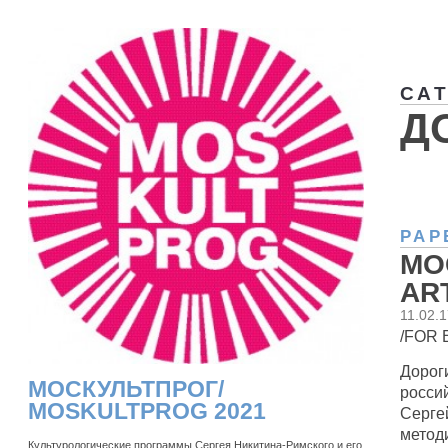
CA
Д
PAP
МО
AR
11.02.
/FOR
Дорог
МОСКУЛЬТПРОГ/
росси
MOSKULTPROG 2021
Серге
метод
Культурологические программы Сергея Никитина-Римского и его