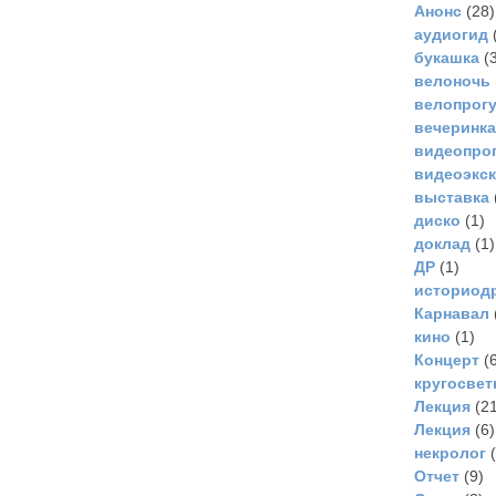
Анонс
(28)
аудиогид
букашка
(3
велоночь
велопрог
вечеринка
видеопро
видеоэкс
выставка
диско
(1)
доклад
(1)
ДР
(1)
историод
Карнавал
кино
(1)
Концерт
(6
кругосвет
Лекция
(21
Лекция
(6)
некролог
(
Отчет
(9)