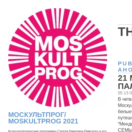
T
PUB
АН
21
ПА
05.13.
В четв
Моску
белые 
МОСКУЛЬТПРОГ/
путеш
MOSKULTPROG 2021
“Менд
СЕМЫ
Культурологические программы Сергея Никитина-Римского и его