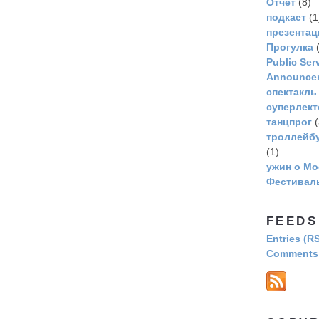
Отчет
(8)
подкаст
(1
презентац
Прогулка
(
Рublic Ser
Announce
спектакль
суперлек
танцпрог
(
троллейбу
(1)
ужин о Мо
Фестивал
FEEDS
Entries (R
Comments 