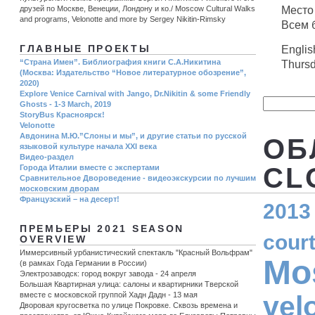
Место 
друзей по Москве, Венеции, Лондону и ко./ Moscow Cultural Walks
and programs, Velonotte and more by Sergey Nikitin-Rimsky
Всем 
Englis
ГЛАВНЫЕ ПРОЕКТЫ
“Страна Имен”. Библиография книги С.А.Никитина
Thursda
(Москва: Издательство “Новое литературное обозрение”,
2020)
Explore Venice Carnival with Jango, Dr.Nikitin & some Friendly
Ghosts - 1-3 March, 2019
StoryBus Красноярск!
Velonotte
Авдонина М.Ю.”Слоны и мы”, и другие статьи по русской
ОБ
языковой культуре начала ХХI века
Видео-раздел
CL
Города Италии вместе с экспертами
Сравнительное Двороведение - видеоэкскурсии по лучшим
московским дворам
Французский – на десерт!
2013
ПРЕМЬЕРЫ 2021 SEASON
cour
OVERVIEW
Иммерсивный урбанистический спектакль "Красный Вольфрам"
Mo
(в рамках Года Германии в России)
Электрозаводск: город вокруг завода - 24 апреля
Большая Квартирная улица: салоны и квартирники Тверской
vel
вместе с московской группой Хадн Дадн - 13 мая
Дворовая кругосветка по улице Покровке. Сквозь времена и