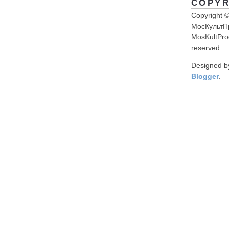
COPYR
Copyright 
МосКультП
MosKultProg
reserved.
Designed 
Blogger
.