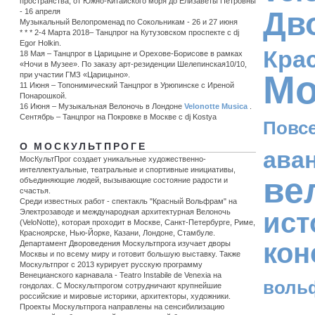
пространства, от Южно-Китайского моря до Елизаветы Петровны
Дв
- 16 апреля
Музыкальный Велопроменад по Сокольникам - 26 и 27 июня
* * * 2-4 Марта 2018– Танцпрог на Кутузовском проспекте с dj
Egor Holkin.
Кра
18 Мая – Танцпрог в Царицыне и Орехове-Борисове в рамках
«Ночи в Музее». По заказу арт-резиденции Шелепинская10/10,
Мо
при участии ГМЗ «Царицыно».
11 Июня – Топонимический Танцпрог в Урюпинске c Иреной
Понарошкой.
16 Июня – Музыкальная Велоночь в Лондоне
Velonotte Musica
.
Сентябрь – Танцпрог на Покровке в Москве с dj Kostya
Повс
О МОСКУЛЬТПРОГЕ
ава
МосКультПрог создает уникальные художественно-
интеллектуальные, театральные и спортивные инициативы,
ве
объединяющие людей, вызывающие состояние радости и
счастья.
Среди известных работ - спектакль "Красный Вольфрам" на
ист
Электрозаводе и международная архитектурная Велоночь
(VeloNotte), которая проходит в Москве, Санкт-Петербурге, Риме,
Красноярске, Нью-Йорке, Казани, Лондоне, Стамбуле.
кон
Департамент Двороведения Москультпрога изучает дворы
Москвы и по всему миру и готовит большую выставку. Также
Москультпрог с 2013 курирует русскую программу
Венецианского карнавала - Teatro Instabile de Venexia на
воль
гондолах. С Москультпрогом сотрудничают крупнейшие
российские и мировые историки, архитекторы, художники.
Проекты Москультпрога направлены на сенсибилизацию