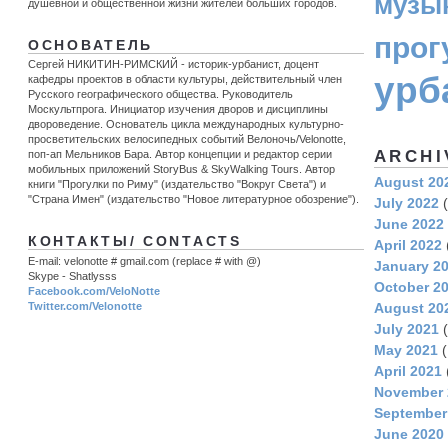
музы
душевной и общественной жизни жителей больших городов.
прог
ОСНОВАТЕЛЬ
Сергей НИКИТИН-РИМСКИЙ - историк-урбанист, доцент
урб
кафедры проектов в области культуры, действительный член
Русского географического общества. Руководитель
Москультпрога. Инициатор изучения дворов и дисциплины
двороведение. Основатель цикла международных культурно-
просветительских велосипедных событий Велоночь/Velonotte,
ARCHI
поп-ап Мельников Бара. Автор концепции и редактор серии
мобильных приложений StoryBus & SkyWalking Tours. Автор
August 20
книги "Прогулки по Риму" (издательство "Вокруг Света") и
"Страна Имен" (издательство "Новое литературное обозрение").
July 2022
(
June 2022
КОНТАКТЫ/ CONTACTS
April 2022
E-mail: velonotte # gmail.com (replace # with @)
January 2
Skype - Shatlysss
October 2
Facebook.com/VeloNotte
August 20
Twitter.com/Velonotte
July 2021
(
May 2021
(
April 2021
November 
September
June 2020