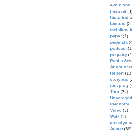
exhibition
Festival
(4
historiodr
Lecture
(2
melnikov b
paper
(1)
pedalata
(4
podcast
(1
preparty
(1
Public Ser
Announce
Report
(13
storybus
(
tanzprog
(
Tour
(22)
Uncategor
velonotte
(
Video
(3)
Walk
(5)
автобусн
Анонс
(66)