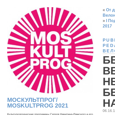
«
От 
Велон
»
I П
2017
PUB
PED
ВЕЛ
Б
В
Н
Б
МОСКУЛЬТПРОГ/
Н
MOSKULTPROG 2021
06.16.
Культурологические программы Сергея Никитина-Римского и его