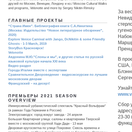
друзей по Москве, Венеции, Лондону и ко./ Moscow Cultural Walks
and programs, Velonotte and more by Sergey Nikitin-Rimsky
За ве
Невид
ГЛАВНЫЕ ПРОЕКТЫ
стерло
“Страна Имен”. Библиография книги С.А.Никитина
гуген
(Москва: Издательство “Новое литературное обозрение”,
2020)
Набок
Explore Venice Carnival with Jango, Dr.Nikitin & some Friendly
Маршр
Ghosts - 1-3 March, 2019
Пренцл
StoryBus Красноярск!
Velonotte
Авдонина М.Ю.”Слоны и мы”, и другие статьи по русской
В про
языковой культуре начала ХХI века
США, 
Видео-раздел
Города Италии вместе с экспертами
Блэнн
Сравнительное Двороведение - видеоэкскурсии по лучшим
Серге
московским дворам
Французский – на десерт!
Узнай
www.ve
ПРЕМЬЕРЫ 2021 SEASON
OVERVIEW
Сбор у
Иммерсивный урбанистический спектакль "Красный Вольфрам"
адресу
(в рамках Года Германии в России)
Электрозаводск: город вокруг завода - 24 апреля
23-30 
Большая Квартирная улица: салоны и квартирники Тверской
функц
вместе с московской группой Хадн Дадн - 13 мая
Дворовая кругосветка по улице Покровке. Сквозь времена и