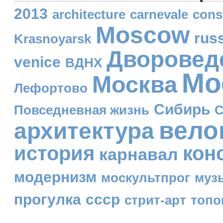
2013
architecture
carnevale
cons
Moscow
rus
Krasnoyarsk
Дворовед
venice
ВДНХ
Мо
Москва
Лефортово
Сибирь
Повседневная жизнь
С
вело
архитектура
история
кон
карнавал
модернизм
москультпрог
муз
прогулка
ссср
стрит-арт
топо