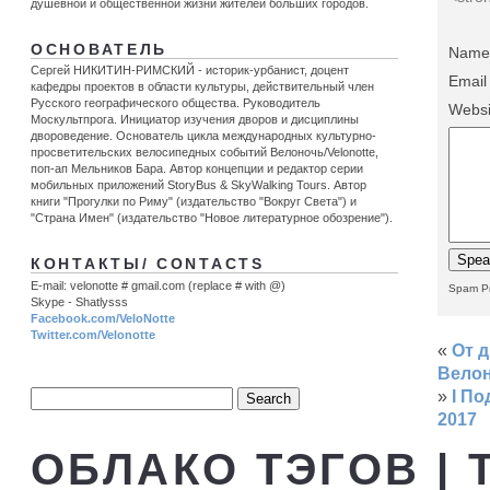
душевной и общественной жизни жителей больших городов.
ОСНОВАТЕЛЬ
Name 
Сергей НИКИТИН-РИМСКИЙ - историк-урбанист, доцент
Email
кафедры проектов в области культуры, действительный член
Русского географического общества. Руководитель
Websi
Москультпрога. Инициатор изучения дворов и дисциплины
двороведение. Основатель цикла международных культурно-
просветительских велосипедных событий Велоночь/Velonotte,
поп-ап Мельников Бара. Автор концепции и редактор серии
мобильных приложений StoryBus & SkyWalking Tours. Автор
книги "Прогулки по Риму" (издательство "Вокруг Света") и
"Страна Имен" (издательство "Новое литературное обозрение").
КОНТАКТЫ/ CONTACTS
E-mail: velonotte # gmail.com (replace # with @)
Spam Pr
Skype - Shatlysss
Facebook.com/VeloNotte
Twitter.com/Velonotte
«
От 
Велон
»
I П
2017
ОБЛАКО ТЭГОВ | 