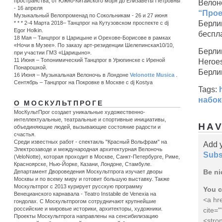
пространства, от Южно-Китайского моря до Елизаветы Петровны
Велон
- 16 апреля
“Прое
Музыкальный Велопроменад по Сокольникам - 26 и 27 июня
Берли
* * * 2-4 Марта 2018– Танцпрог на Кутузовском проспекте с dj
Egor Holkin.
беспл
18 Мая – Танцпрог в Царицыне и Орехове-Борисове в рамках
«Ночи в Музее». По заказу арт-резиденции Шелепинская10/10,
Берли
при участии ГМЗ «Царицыно».
Heroe
11 Июня – Топонимический Танцпрог в Урюпинске c Иреной
Понарошкой.
Берли
16 Июня – Музыкальная Велоночь в Лондоне
Velonotte Musica
.
Сентябрь – Танцпрог на Покровке в Москве с dj Kostya
Tags:
набок
О МОСКУЛЬТПРОГЕ
МосКультПрог создает уникальные художественно-
интеллектуальные, театральные и спортивные инициативы,
HAV
объединяющие людей, вызывающие состояние радости и
счастья.
Среди известных работ - спектакль "Красный Вольфрам" на
Add 
Электрозаводе и международная архитектурная Велоночь
Subs
(VeloNotte), которая проходит в Москве, Санкт-Петербурге, Риме,
Красноярске, Нью-Йорке, Казани, Лондоне, Стамбуле.
Be ni
Департамент Двороведения Москультпрога изучает дворы
Москвы и по всему миру и готовит большую выставку. Также
Москультпрог с 2013 курирует русскую программу
You c
Венецианского карнавала - Teatro Instabile de Venexia на
<a hre
гондолах. С Москультпрогом сотрудничают крупнейшие
российские и мировые историки, архитекторы, художники.
cite=
Проекты Москультпрога направлены на сенсибилизацию
<stro